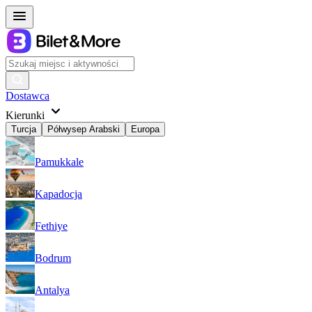
Dostawca
Kierunki
Turcja
Półwysep Arabski
Europa
Pamukkale
Kapadocja
Fethiye
Bodrum
Antalya