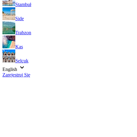
Stambuł
Side
Trabzon
Kas
Selçuk
English
Zarejestruj Się