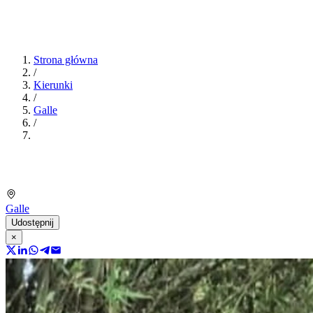
Strona główna
/
Kierunki
/
Galle
/
Galle
Udostępnij
×