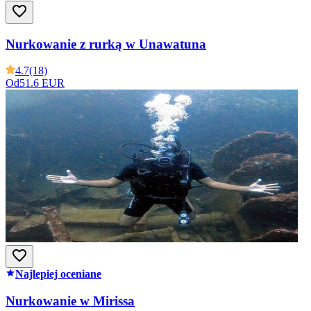
Nurkowanie z rurką w Unawatuna
4.7
(18)
Od
51.6 EUR
Najlepiej oceniane
Nurkowanie w Mirissa