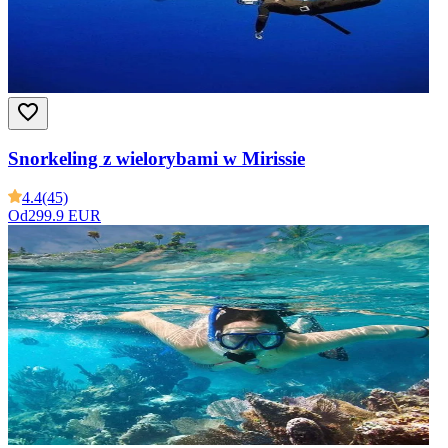
Snorkeling z wielorybami w Mirissie
4.4
(45)
Od
299.9 EUR