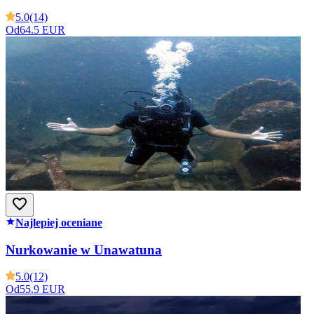
5.0
(14)
Od
64.5 EUR
Najlepiej oceniane
Nurkowanie w Unawatuna
5.0
(12)
Od
55.9 EUR