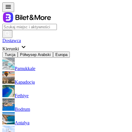
Dostawca
Kierunki
Turcja
Półwysep Arabski
Europa
Pamukkale
Kapadocja
Fethiye
Bodrum
Antalya