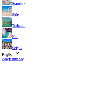
Stambuł
Side
Trabzon
Kas
Selçuk
English
Zarejestruj Się