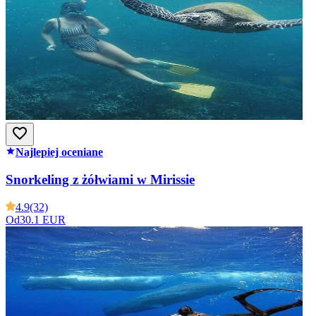
Najlepiej oceniane
Snorkeling z żółwiami w Mirissie
4.9
(32)
Od
30.1 EUR