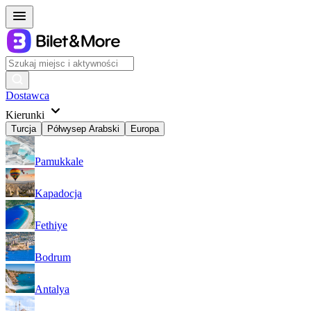
Dostawca
Kierunki
Turcja
Półwysep Arabski
Europa
Pamukkale
Kapadocja
Fethiye
Bodrum
Antalya