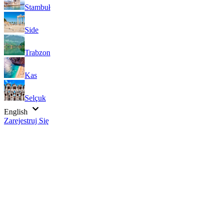
Stambuł
Side
Trabzon
Kas
Selçuk
English
Zarejestruj Się