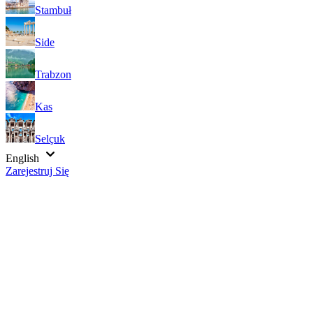
Stambuł
Side
Trabzon
Kas
Selçuk
English
Zarejestruj Się