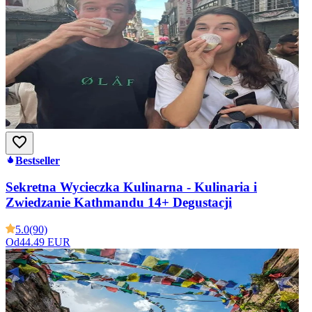
Bestseller
Sekretna Wycieczka Kulinarna - Kulinaria i
Zwiedzanie Kathmandu 14+ Degustacji
5.0
(90)
Od
44.49 EUR