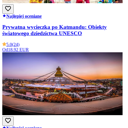
Najlepiej oceniane
Prywatna wycieczka po Katmandu: Obiekty
światowego dziedzictwa UNESCO
5.0
(24)
Od
18.92 EUR