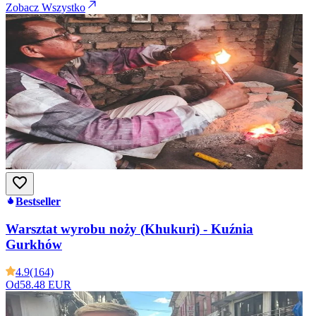
Zobacz Wszystko
Bestseller
Warsztat wyrobu noży (Khukuri) - Kuźnia
Gurkhów
4.9
(164)
Od
58.48 EUR