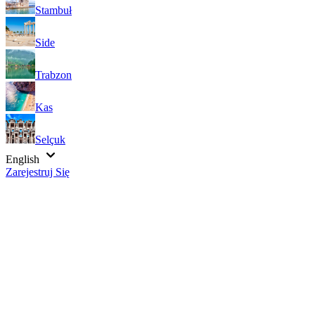
Stambuł
Side
Trabzon
Kas
Selçuk
English
Zarejestruj Się