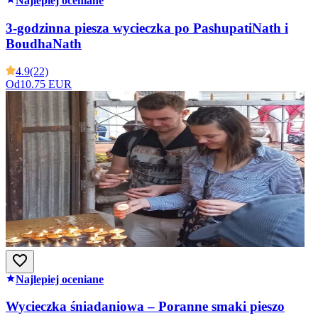
Najlepiej oceniane
3-godzinna piesza wycieczka po PashupatiNath i
BoudhaNath
4.9
(22)
Od
10.75 EUR
Najlepiej oceniane
Wycieczka śniadaniowa – Poranne smaki pieszo