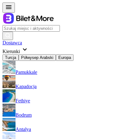
Dostawca
Kierunki
Turcja
Półwysep Arabski
Europa
Pamukkale
Kapadocja
Fethiye
Bodrum
Antalya