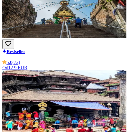
Bestseller
5.0
(72)
Od
12.9 EUR