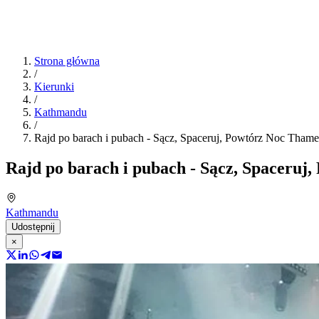
Strona główna
/
Kierunki
/
Kathmandu
/
Rajd po barach i pubach - Sącz, Spaceruj, Powtórz Noc Thame
Rajd po barach i pubach - Sącz, Spaceruj
Kathmandu
Udostępnij
×