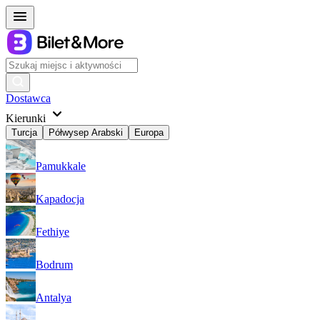
Dostawca
Kierunki
Turcja
Półwysep Arabski
Europa
Pamukkale
Kapadocja
Fethiye
Bodrum
Antalya