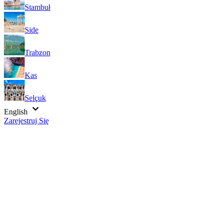
Stambuł
Side
Trabzon
Kas
Selçuk
English
Zarejestruj Się