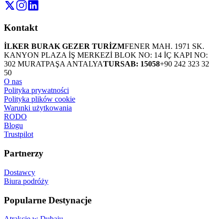
Kontakt
İLKER BURAK GEZER TURİZM
FENER MAH. 1971 SK.
KANYON PLAZA İŞ MERKEZİ BLOK NO: 14 İÇ KAPI NO:
302 MURATPAŞA ANTALYA
TURSAB: 15058
+90 242 323 32
50
O nas
Polityka prywatności
Polityka plików cookie
Warunki użytkowania
RODO
Blogu
Trustpilot
Partnerzy
Dostawcy
Biura podróży
Popularne Destynacje
Atrakcje w Dubaju