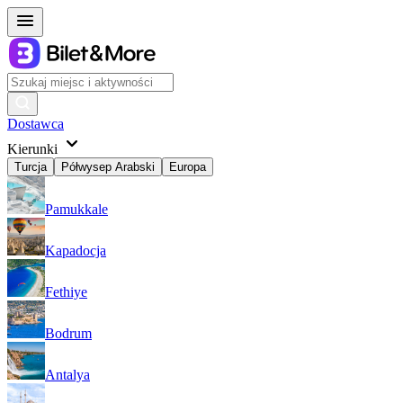
Dostawca
Kierunki
Turcja
Półwysep Arabski
Europa
Pamukkale
Kapadocja
Fethiye
Bodrum
Antalya