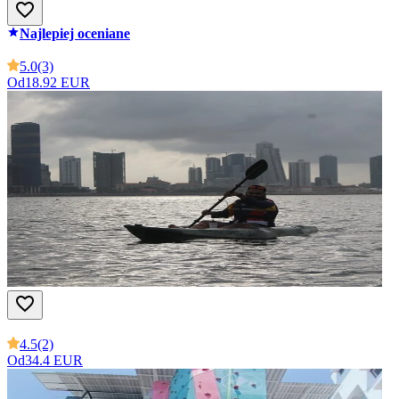
Najlepiej oceniane
5.0
(3)
Od
18.92 EUR
4.5
(2)
Od
34.4 EUR