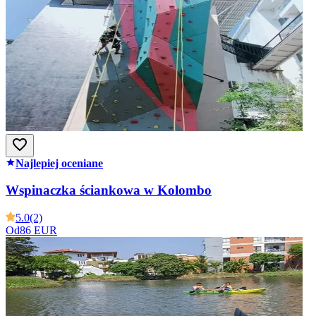
Najlepiej oceniane
Wspinaczka ściankowa w Kolombo
5.0
(2)
Od
86 EUR