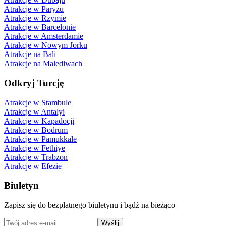
Atrakcje w Paryżu
Atrakcje w Rzymie
Atrakcje w Barcelonie
Atrakcje w Amsterdamie
Atrakcje w Nowym Jorku
Atrakcje na Bali
Atrakcje na Malediwach
Odkryj Turcję
Atrakcje w Stambule
Atrakcje w Antalyi
Atrakcje w Kapadocji
Atrakcje w Bodrum
Atrakcje w Pamukkale
Atrakcje w Fethiye
Atrakcje w Trabzon
Atrakcje w Efezie
Biuletyn
Zapisz się do bezpłatnego biuletynu i bądź na bieżąco
Wyślij