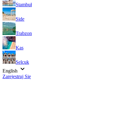
Stambuł
Side
Trabzon
Kas
Selçuk
English
Zarejestruj Się