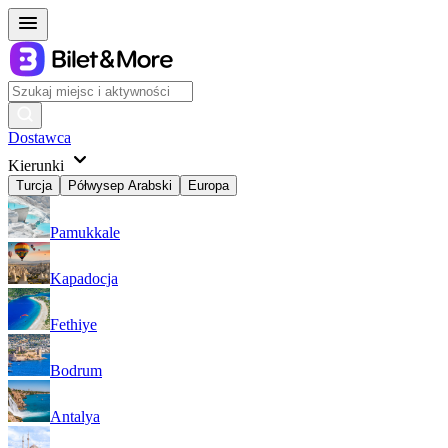
Dostawca
Kierunki
Turcja
Półwysep Arabski
Europa
Pamukkale
Kapadocja
Fethiye
Bodrum
Antalya