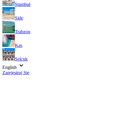
Stambuł
Side
Trabzon
Kas
Selçuk
English
Zarejestruj Się