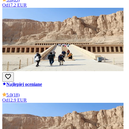
Od
17.2 EUR
Najlepiej oceniane
5.0
(18)
Od
12.9 EUR