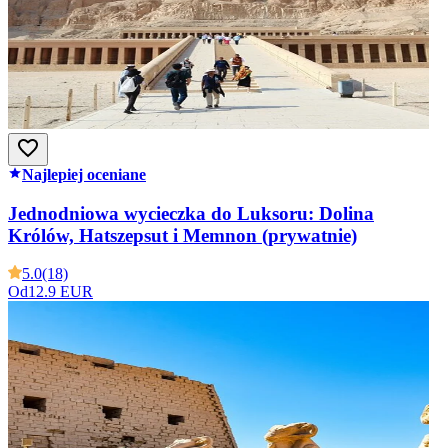
Najlepiej oceniane
Jednodniowa wycieczka do Luksoru: Dolina
Królów, Hatszepsut i Memnon (prywatnie)
5.0
(18)
Od
12.9 EUR