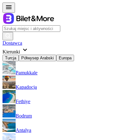
Dostawca
Kierunki
Turcja
Półwysep Arabski
Europa
Pamukkale
Kapadocja
Fethiye
Bodrum
Antalya