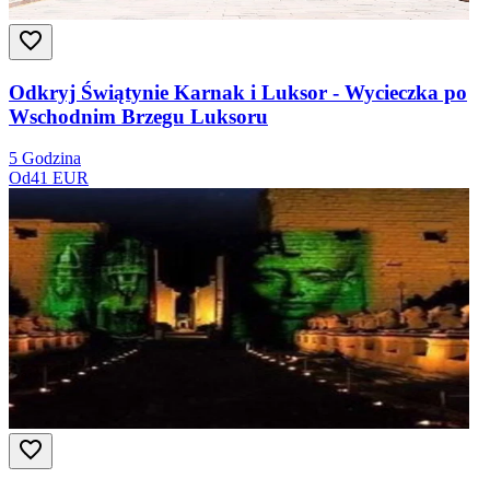
Odkryj Świątynie Karnak i Luksor - Wycieczka po
Wschodnim Brzegu Luksoru
5 Godzina
Od
41 EUR