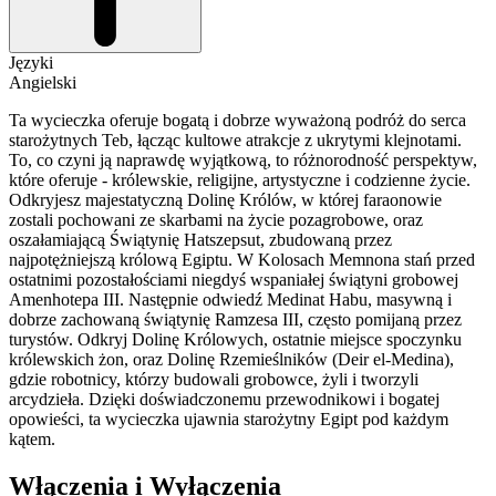
Języki
Angielski
Ta wycieczka oferuje bogatą i dobrze wyważoną podróż do serca
starożytnych Teb, łącząc kultowe atrakcje z ukrytymi klejnotami.
To, co czyni ją naprawdę wyjątkową, to różnorodność perspektyw,
które oferuje - królewskie, religijne, artystyczne i codzienne życie.
Odkryjesz majestatyczną Dolinę Królów, w której faraonowie
zostali pochowani ze skarbami na życie pozagrobowe, oraz
oszałamiającą Świątynię Hatszepsut, zbudowaną przez
najpotężniejszą królową Egiptu. W Kolosach Memnona stań przed
ostatnimi pozostałościami niegdyś wspaniałej świątyni grobowej
Amenhotepa III. Następnie odwiedź Medinat Habu, masywną i
dobrze zachowaną świątynię Ramzesa III, często pomijaną przez
turystów. Odkryj Dolinę Królowych, ostatnie miejsce spoczynku
królewskich żon, oraz Dolinę Rzemieślników (Deir el-Medina),
gdzie robotnicy, którzy budowali grobowce, żyli i tworzyli
arcydzieła. Dzięki doświadczonemu przewodnikowi i bogatej
opowieści, ta wycieczka ujawnia starożytny Egipt pod każdym
kątem.
Włączenia i Wyłączenia