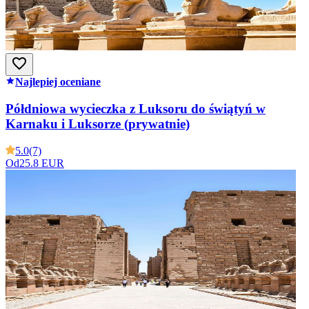
Najlepiej oceniane
Półdniowa wycieczka z Luksoru do świątyń w
Karnaku i Luksorze (prywatnie)
5.0
(7)
Od
25.8 EUR