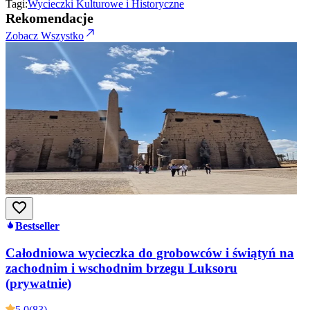
Tagi:
Wycieczki Kulturowe i Historyczne
Rekomendacje
Zobacz Wszystko
Bestseller
Całodniowa wycieczka do grobowców i świątyń na
zachodnim i wschodnim brzegu Luksoru
(prywatnie)
5.0
(83)