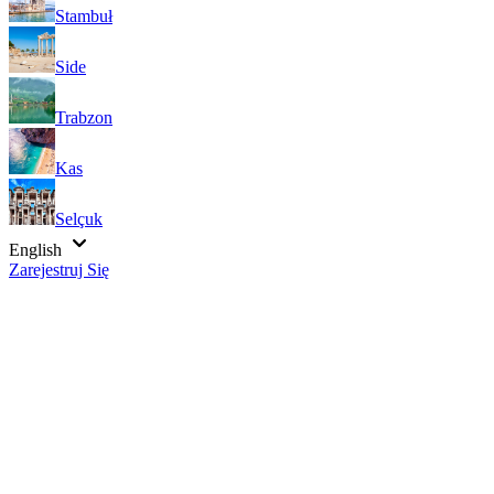
Stambuł
Side
Trabzon
Kas
Selçuk
English
Zarejestruj Się