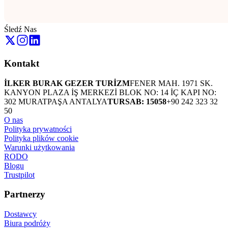
Śledź Nas
Kontakt
İLKER BURAK GEZER TURİZM
FENER MAH. 1971 SK.
KANYON PLAZA İŞ MERKEZİ BLOK NO: 14 İÇ KAPI NO:
302 MURATPAŞA ANTALYA
TURSAB: 15058
+90 242 323 32
50
O nas
Polityka prywatności
Polityka plików cookie
Warunki użytkowania
RODO
Blogu
Trustpilot
Partnerzy
Dostawcy
Biura podróży