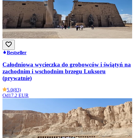
Bestseller
Całodniowa wycieczka do grobowców i świątyń na
zachodnim i wschodnim brzegu Luksoru
(prywatnie)
5.0
(83)
Od
17.2 EUR