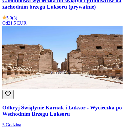
Całodniowa wycieczka do świątyń i grobowców na
zachodnim brzegu Luksoru (prywatnie)
5.0
(3)
Od
21.5 EUR
Odkryj Świątynie Karnak i Luksor - Wycieczka po
Wschodnim Brzegu Luksoru
5 Godzina