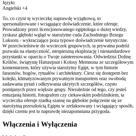
Języki
Angielski +4
To, co czyni tę wycieczkę naprawdę wyjątkową, to
spersonalizowane i wciągające doświadczenie, które oferuje.
Prowadzony przez licencjonowanego egiptologa o dużej wiedzy,
zyskasz głęboki wgląd w starożytne cuda Zachodniego Brzegu
Luksoru - wykraczające poza typowe doświadczenie turystyczne.
W przeciwieństwie do wycieczek grupowych, ta prywatna podróż
pozwala na elastyczność, niespieszną eksplorację i niestandardowe
przystanki w oparciu o Twoje zainteresowania. Odwiedzisz Dolinę
Królów, świątynię Hatszepsut i Kolosy Memnona ze szczegółowym
komentarzem, który ożywia starożytny Egipt, w tym historie
faraonów, bogów, rytuałów i architektury. Ciesz się dostępem bez
kolejki, klimatyzowanym prywatnym transportem oraz swobodą
zadawania pytań i odkrywania ukrytych szczegółów, często
pomijanych przez większe grupy. Niezależnie od tego, czy jesteś
entuzjastą historii, fotografem czy ciekawskim podróżnikiem, ta
wycieczka oferuje rzadką szansę na głębokie połączenie się ze
starożytną przeszłością Egiptu w zrelaksowany i wciągający sposób,
dzięki czemu jest to naprawdę niezapomniana przygoda.
Włączenia i Wyłączenia