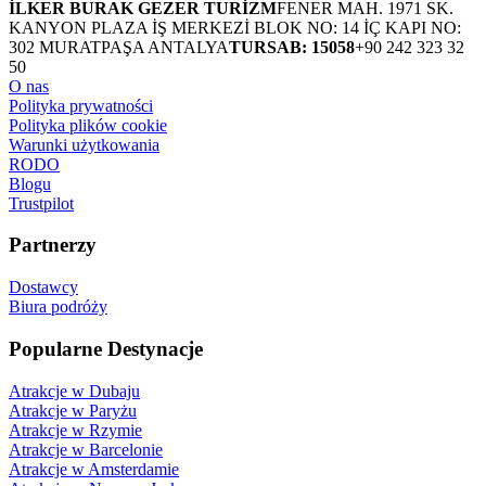
İLKER BURAK GEZER TURİZM
FENER MAH. 1971 SK.
KANYON PLAZA İŞ MERKEZİ BLOK NO: 14 İÇ KAPI NO:
302 MURATPAŞA ANTALYA
TURSAB: 15058
+90 242 323 32
50
O nas
Polityka prywatności
Polityka plików cookie
Warunki użytkowania
RODO
Blogu
Trustpilot
Partnerzy
Dostawcy
Biura podróży
Popularne Destynacje
Atrakcje w Dubaju
Atrakcje w Paryżu
Atrakcje w Rzymie
Atrakcje w Barcelonie
Atrakcje w Amsterdamie