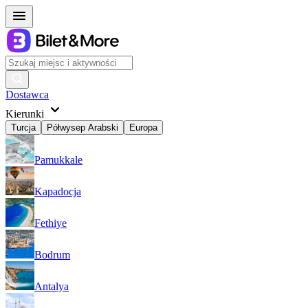
Dostawca
Kierunki
Turcja
Półwysep Arabski
Europa
Pamukkale
Kapadocja
Fethiye
Bodrum
Antalya