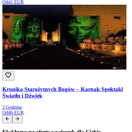
Od
41 EUR
Kronika Starożytnych Bogów – Karnak Spektakl
Światło i Dźwięk
2 Godzina
Od
46 EUR
Ekskluzywne oferty wycieczek dla Ciebie