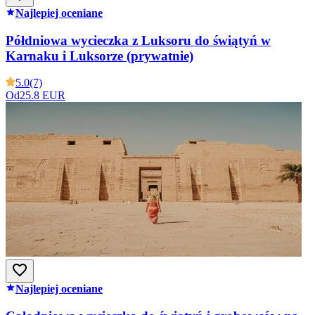
Najlepiej oceniane
Półdniowa wycieczka z Luksoru do świątyń w
Karnaku i Luksorze (prywatnie)
5.0
(7)
Od
25.8 EUR
Najlepiej oceniane