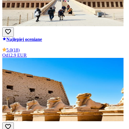
Najlepiej oceniane
5.0
(18)
Od
12.9 EUR