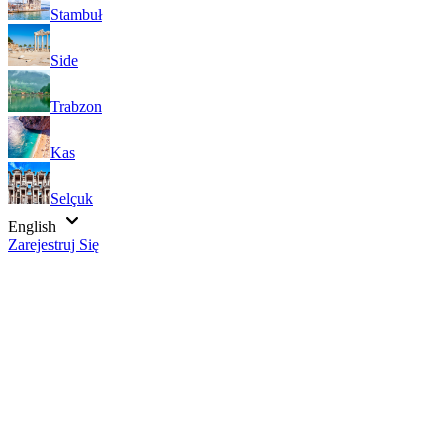
Stambuł
Side
Trabzon
Kas
Selçuk
English
Zarejestruj Się