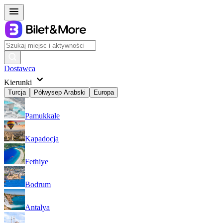
Dostawca
Kierunki
Turcja
Półwysep Arabski
Europa
Pamukkale
Kapadocja
Fethiye
Bodrum
Antalya