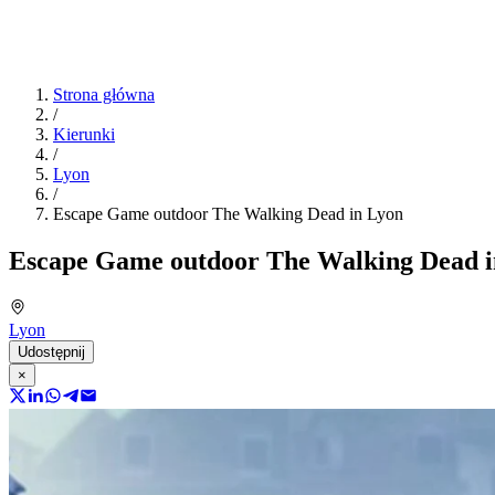
Strona główna
/
Kierunki
/
Lyon
/
Escape Game outdoor The Walking Dead in Lyon
Escape Game outdoor The Walking Dead i
Lyon
Udostępnij
×