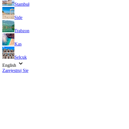
Stambuł
Side
Trabzon
Kas
Selçuk
English
Zarejestruj Się