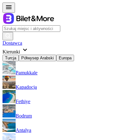
Dostawca
Kierunki
Turcja
Półwysep Arabski
Europa
Pamukkale
Kapadocja
Fethiye
Bodrum
Antalya