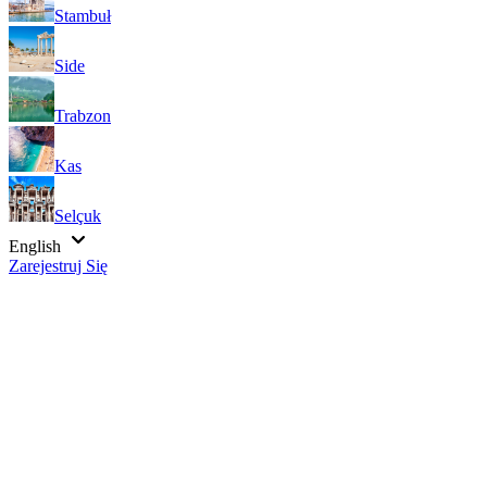
Stambuł
Side
Trabzon
Kas
Selçuk
English
Zarejestruj Się