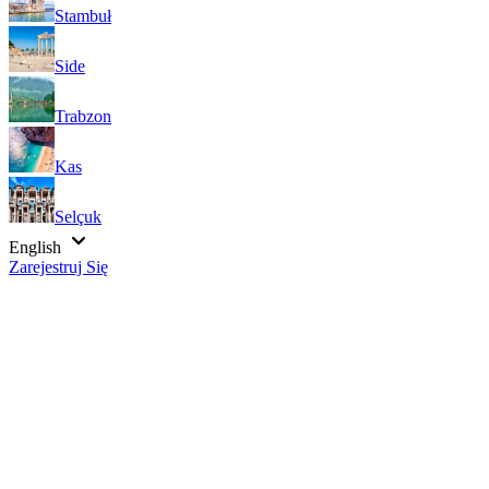
Stambuł
Side
Trabzon
Kas
Selçuk
English
Zarejestruj Się