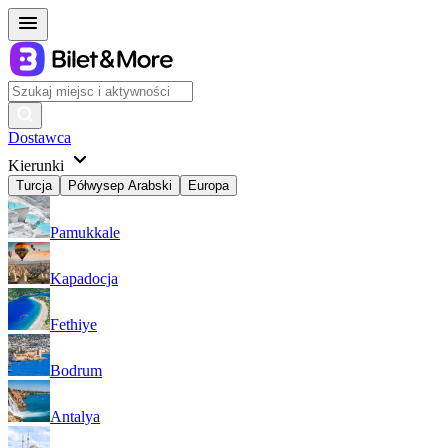
Dostawca
Kierunki
Turcja
Półwysep Arabski
Europa
Pamukkale
Kapadocja
Fethiye
Bodrum
Antalya