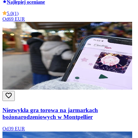
Najlepiej oceniane
5.0
(1)
Od
69 EUR
Niezwykła gra torowa na jarmarkach
bożonarodzeniowych w Montpellier
Od
39 EUR