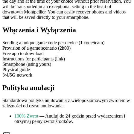
the day and at the time of your choice without prior reservation. You
will be transported in an exceptional setting in the heart of
downtown Montpellier. You can easily recover photos and videos
that will be saved directly to your smartphone.
Włączenia i Wyłączenia
Sending a unique game code per device (1 code/team)
Provision of a game scenario (2h00)
Free app to download
Instructions for participants (link)
Smartphone (using yours)
Physical guide
3/4/5G network
Polityka anulacji
Standardowa polityka anulowania z wielopoziomowym zwrotem w
zależności od czasu anulowania.
100% Zwrot
— Anuluj do 24 godzin przed wydarzeniem i
otrzymaj pełny zwrot środków.