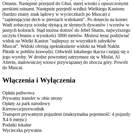
Omanu. Następnie przejazd do Ghul, starej wioski z opuszczonymi
perskimi ruinami. Następnie przejedź wzdłuż Wielkiego Kanionu
(bardzo znany znak lądowy w wycieczkach po Muscat) z
"zapierającymi dech w piersiach widokami". Po dotarciu na koniec
Wadi zobaczysz wioskę słynącą ze słynnych dywanów i wzorów w
jasnych kolorach. Stąd można dotrzeć do Jebel Shams, najwyższego
szczytu Omanu o wysokości 3000 metrów. Możesz teraz podziwiać
widok na Wielki Kanion "najlepszy ze wszystkich zabytków
Muscat". Widoki oferują spektakularne widoki na Wadi Nakhr.
Piknik w pobliżu krawędzi. Odwiedź lokalnego tkacza i targuj się o
jego wyroby. W drodze powrotnej zatrzymasz się w Misfat, Al
Abrein, malowniczej wiosce przywiązanej do zbocza góry. Powrót
do Muscat.
Włączenia i Wyłączenia
Opłata paliwowa
Prywatny transfer w obie strony
Opłaty za park narodowy
Kierowca/przewodnik
Transport prywatnym pojazdem (maksymalna pojemność: 4 pojazdy
X4 6 miejsc)
Podatki lokalne
Wycieczka prywatna