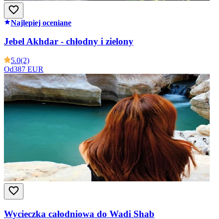
Najlepiej oceniane
Jebel Akhdar - chłodny i zielony
5.0
(2)
Od
387 EUR
Wycieczka całodniowa do Wadi Shab