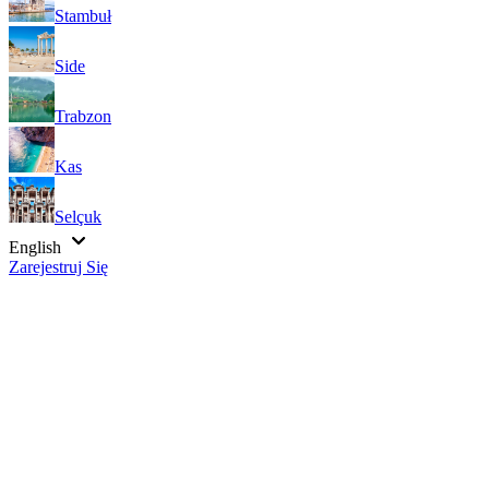
Stambuł
Side
Trabzon
Kas
Selçuk
English
Zarejestruj Się