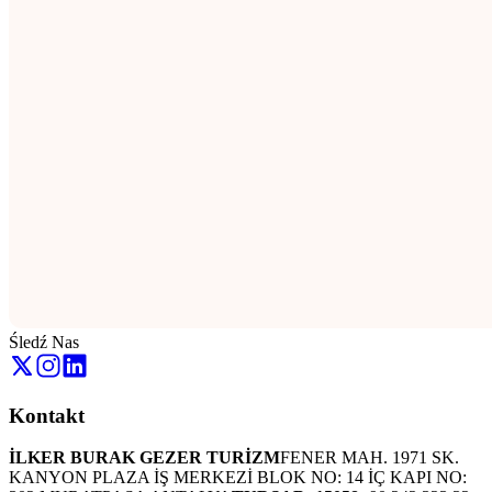
Śledź Nas
Kontakt
İLKER BURAK GEZER TURİZM
FENER MAH. 1971 SK.
KANYON PLAZA İŞ MERKEZİ BLOK NO: 14 İÇ KAPI NO: