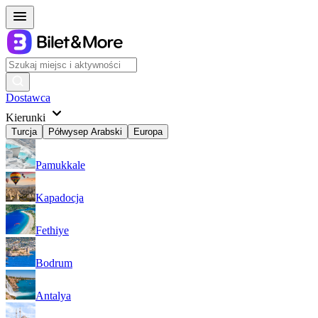
Dostawca
Kierunki
Turcja
Półwysep Arabski
Europa
Pamukkale
Kapadocja
Fethiye
Bodrum
Antalya