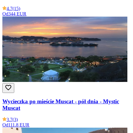
4.7
(15)
Od
344 EUR
Wycieczka po mieście Muscat - pół dnia - Mystic
Muscat
3.7
(3)
Od
111.8 EUR