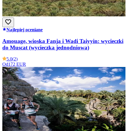
Najlepiej oceniane
Amouage, wioska Fanja i Wadi Taiyyin: wycieczki
do Muscat (wycieczka jednodniowa)
5.0
(2)
Od
172 EUR