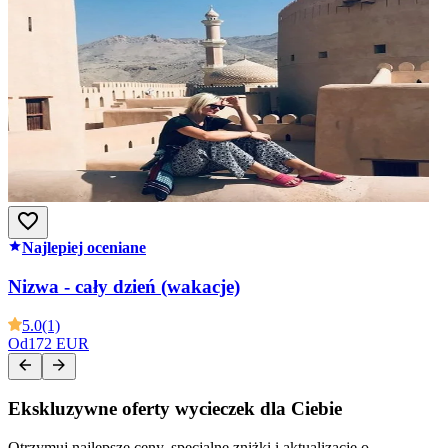
Najlepiej oceniane
Nizwa - cały dzień (wakacje)
5.0
(1)
Od
172 EUR
Ekskluzywne oferty wycieczek dla Ciebie
Otrzymuj najlepsze ceny, specjalne zniżki i aktualizacje o