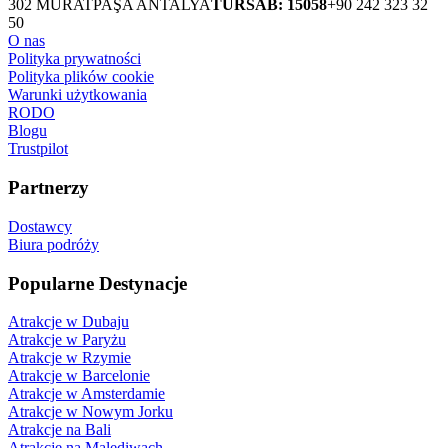
302 MURATPAŞA ANTALYA
TURSAB: 15058
+90 242 323 32
50
O nas
Polityka prywatności
Polityka plików cookie
Warunki użytkowania
RODO
Blogu
Trustpilot
Partnerzy
Dostawcy
Biura podróży
Popularne Destynacje
Atrakcje w Dubaju
Atrakcje w Paryżu
Atrakcje w Rzymie
Atrakcje w Barcelonie
Atrakcje w Amsterdamie
Atrakcje w Nowym Jorku
Atrakcje na Bali
Atrakcje na Malediwach