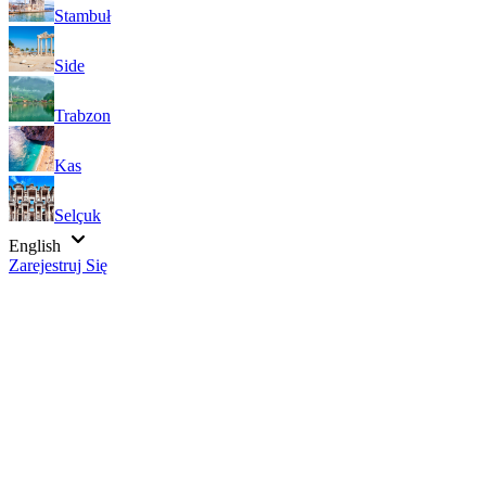
Stambuł
Side
Trabzon
Kas
Selçuk
English
Zarejestruj Się