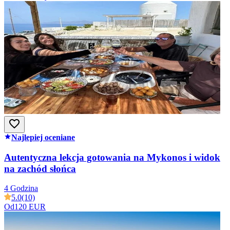
Najlepiej oceniane
Autentyczna lekcja gotowania na Mykonos i widok
na zachód słońca
4 Godzina
5.0
(10)
Od
120 EUR