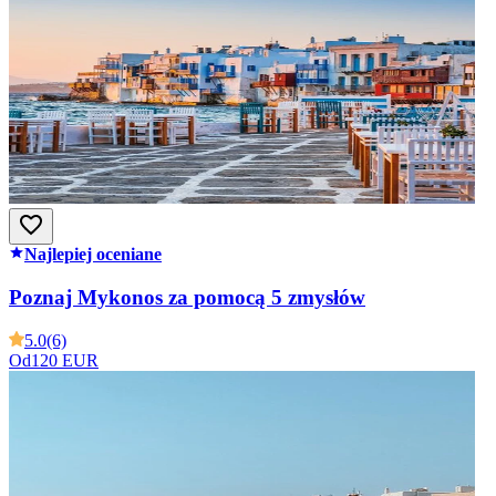
Najlepiej oceniane
Poznaj Mykonos za pomocą 5 zmysłów
5.0
(6)
Od
120 EUR