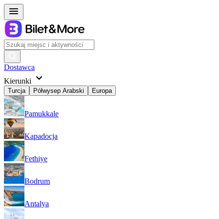
Dostawca
Kierunki
Turcja
Półwysep Arabski
Europa
Pamukkale
Kapadocja
Fethiye
Bodrum
Antalya