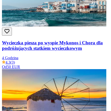
Wycieczka piesza po wyspie Mykonos i Chora dla
podróżujących statkiem wycieczkowym
4 Godzina
4.3
(3)
Od
50 EUR