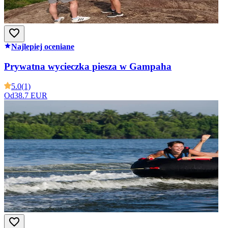
Najlepiej oceniane
Prywatna wycieczka piesza w Gampaha
5.0
(1)
Od
38.7 EUR