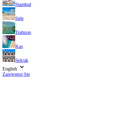
Stambuł
Side
Trabzon
Kas
Selçuk
English
Zarejestruj Się