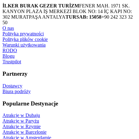
İLKER BURAK GEZER TURİZM
FENER MAH. 1971 SK.
KANYON PLAZA İŞ MERKEZİ BLOK NO: 14 İÇ KAPI NO:
302 MURATPAŞA ANTALYA
TURSAB: 15058
+90 242 323 32
50
O nas
Polityka prywatności
Polityka plików cookie
Warunki użytkowania
RODO
Blogu
Trustpilot
Partnerzy
Dostawcy
Biura podróży
Popularne Destynacje
Atrakcje w Dubaju
Atrakcje w Paryżu
Atrakcje w Rzymie
Atrakcje w Barcelonie
Atrakcje w Amsterdamie