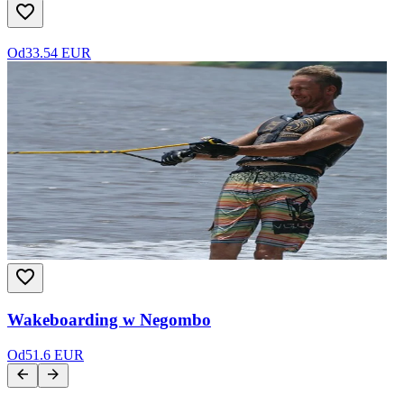
Od
33.54 EUR
Wakeboarding w Negombo
Od
51.6 EUR