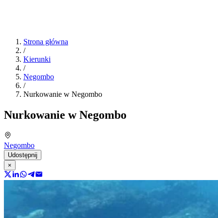
Strona główna
/
Kierunki
/
Negombo
/
Nurkowanie w Negombo
Nurkowanie w Negombo
Negombo
Udostępnij
×