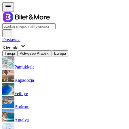
Dostawca
Kierunki
Turcja
Półwysep Arabski
Europa
Pamukkale
Kapadocja
Fethiye
Bodrum
Antalya