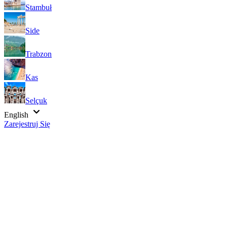
Stambuł
Side
Trabzon
Kas
Selçuk
English
Zarejestruj Się