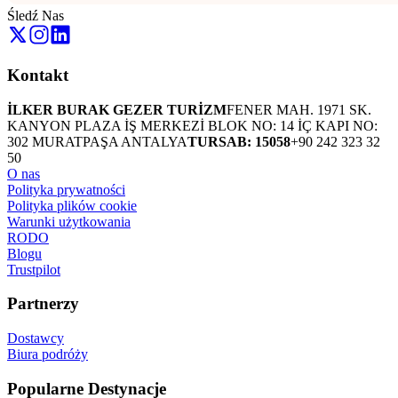
Śledź Nas
Kontakt
İLKER BURAK GEZER TURİZM
FENER MAH. 1971 SK.
KANYON PLAZA İŞ MERKEZİ BLOK NO: 14 İÇ KAPI NO:
302 MURATPAŞA ANTALYA
TURSAB: 15058
+90 242 323 32
50
O nas
Polityka prywatności
Polityka plików cookie
Warunki użytkowania
RODO
Blogu
Trustpilot
Partnerzy
Dostawcy
Biura podróży
Popularne Destynacje