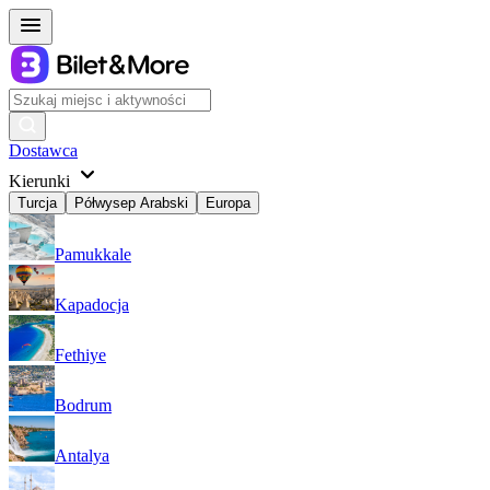
Dostawca
Kierunki
Turcja
Półwysep Arabski
Europa
Pamukkale
Kapadocja
Fethiye
Bodrum
Antalya