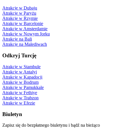
Atrakcje w Dubaju
Atrakcje w Paryżu
Atrakcje w Rzymie
Atrakcje w Barcelonie
Atrakcje w Amsterdamie
Atrakcje w Nowym Jorku
Atrakcje na Bali
Atrakcje na Malediwach
Odkryj Turcję
Atrakcje w Stambule
Atrakcje w Antalyi
Atrakcje w Kapadocji
Atrakcje w Bodrum
Atrakcje w Pamukkale
Atrakcje w Fethiye
Atrakcje w Trabzon
Atrakcje w Efezie
Biuletyn
Zapisz się do bezpłatnego biuletynu i bądź na bieżąco