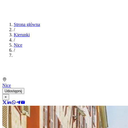
Strona główna
/
Kierunki
/
Nice
/
Nice
Udostępnij
×