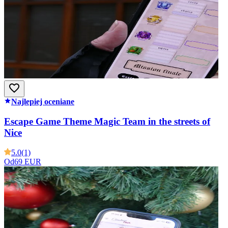
Najlepiej oceniane
Escape Game Theme Magic Team in the streets of
Nice
5.0
(1)
Od
69 EUR