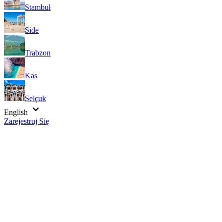
Stambuł
Side
Trabzon
Kas
Selçuk
English
Zarejestruj Się