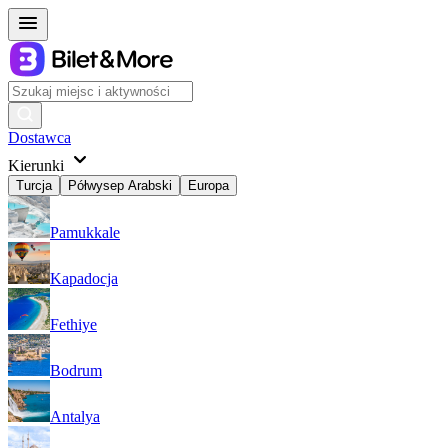
Dostawca
Kierunki
Turcja
Półwysep Arabski
Europa
Pamukkale
Kapadocja
Fethiye
Bodrum
Antalya