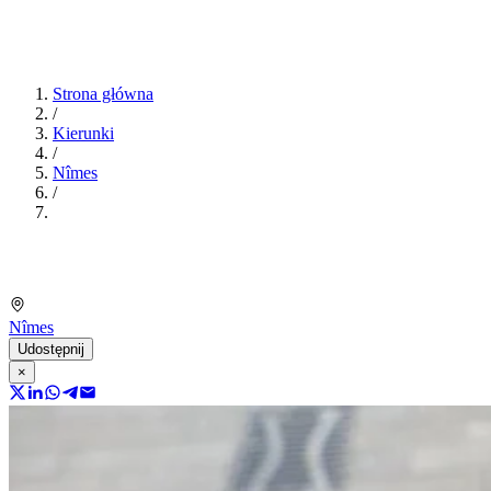
Strona główna
/
Kierunki
/
Nîmes
/
Nîmes
Udostępnij
×