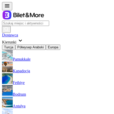
Dostawca
Kierunki
Turcja
Półwysep Arabski
Europa
Pamukkale
Kapadocja
Fethiye
Bodrum
Antalya