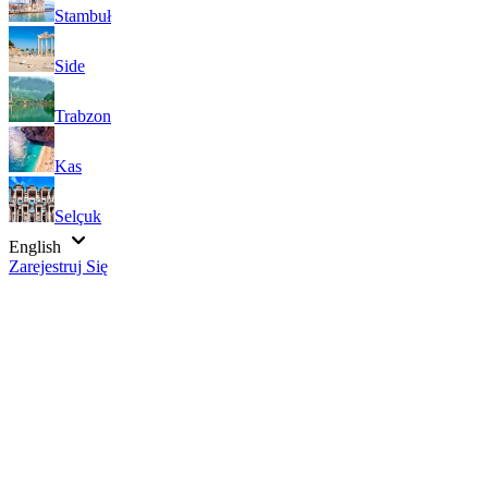
Stambuł
Side
Trabzon
Kas
Selçuk
English
Zarejestruj Się