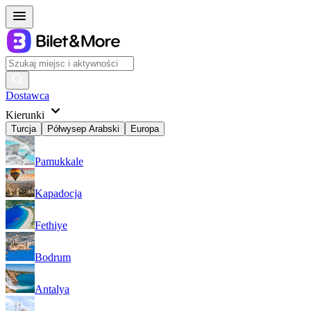
Dostawca
Kierunki
Turcja
Półwysep Arabski
Europa
Pamukkale
Kapadocja
Fethiye
Bodrum
Antalya