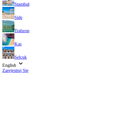
Stambuł
Side
Trabzon
Kas
Selçuk
English
Zarejestruj Się