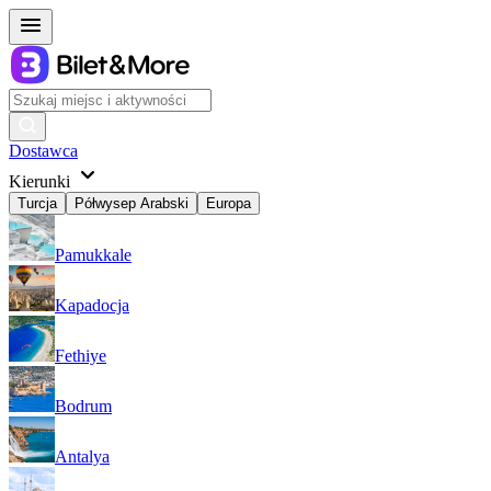
Dostawca
Kierunki
Turcja
Półwysep Arabski
Europa
Pamukkale
Kapadocja
Fethiye
Bodrum
Antalya