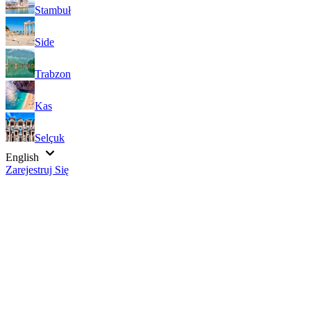
Stambuł
Side
Trabzon
Kas
Selçuk
English
Zarejestruj Się