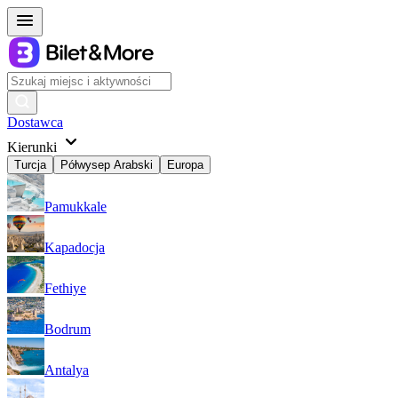
Dostawca
Kierunki
Turcja
Półwysep Arabski
Europa
Pamukkale
Kapadocja
Fethiye
Bodrum
Antalya