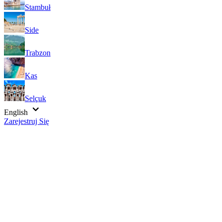
Stambuł
Side
Trabzon
Kas
Selçuk
English
Zarejestruj Się