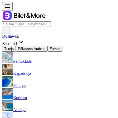
Dostawca
Kierunki
Turcja
Półwysep Arabski
Europa
Pamukkale
Kapadocja
Fethiye
Bodrum
Antalya