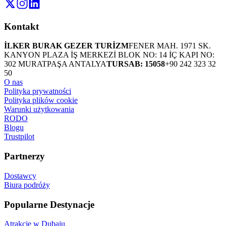
Kontakt
İLKER BURAK GEZER TURİZM
FENER MAH. 1971 SK.
KANYON PLAZA İŞ MERKEZİ BLOK NO: 14 İÇ KAPI NO:
302 MURATPAŞA ANTALYA
TURSAB: 15058
+90 242 323 32
50
O nas
Polityka prywatności
Polityka plików cookie
Warunki użytkowania
RODO
Blogu
Trustpilot
Partnerzy
Dostawcy
Biura podróży
Popularne Destynacje
Atrakcje w Dubaju