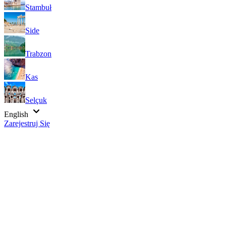
Stambuł
Side
Trabzon
Kas
Selçuk
English
Zarejestruj Się