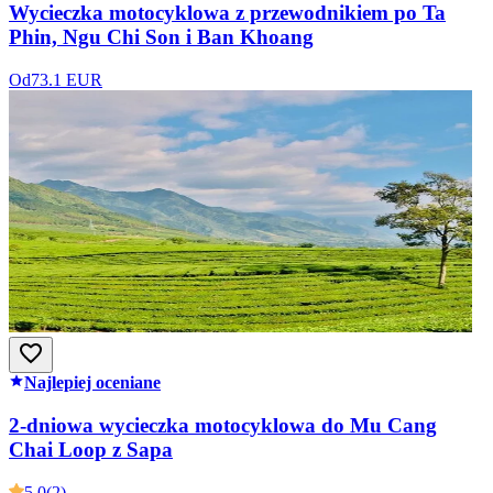
Wycieczka motocyklowa z przewodnikiem po Ta
Phin, Ngu Chi Son i Ban Khoang
Od
73.1 EUR
Najlepiej oceniane
2-dniowa wycieczka motocyklowa do Mu Cang
Chai Loop z Sapa
5.0
(2)