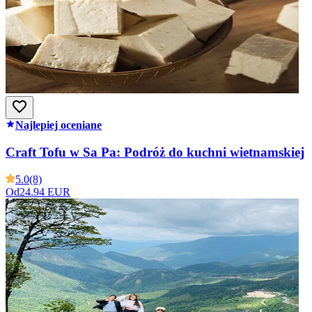
Najlepiej oceniane
Craft Tofu w Sa Pa: Podróż do kuchni wietnamskiej
5.0
(8)
Od
24.94 EUR