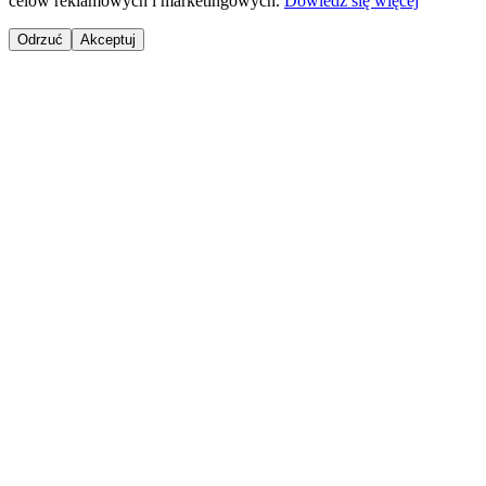
celów reklamowych i marketingowych.
Dowiedz się więcej
Odrzuć
Akceptuj