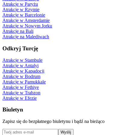
Atrakcje w Paryżu
Atrakcje w Rzymie
Atrakcje w Barcelonie
Atrakcje w Amsterdamie
Atrakcje w Nowym Jorku
Atrakcje na Bali
Atrakcje na Malediwach
Odkryj Turcję
Atrakcje w Stambule
Atrakcje w Antalyi
Atrakcje w Kapadocji
Atrakcje w Bodrum
Atrakcje w Pamukkale
Atrakcje w Fethiye
Atrakcje w Trabzon
Atrakcje w Efezie
Biuletyn
Zapisz się do bezpłatnego biuletynu i bądź na bieżąco
Wyślij