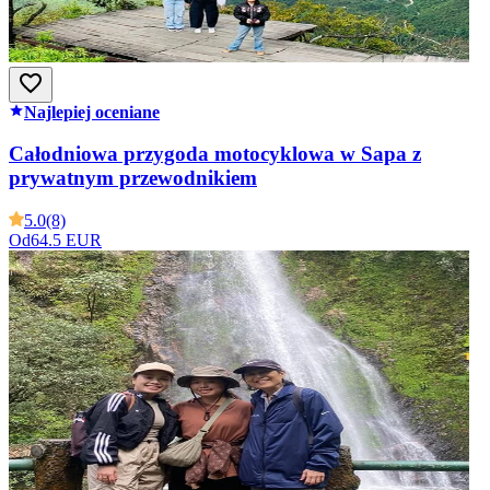
Najlepiej oceniane
Całodniowa przygoda motocyklowa w Sapa z
prywatnym przewodnikiem
5.0
(8)
Od
64.5 EUR