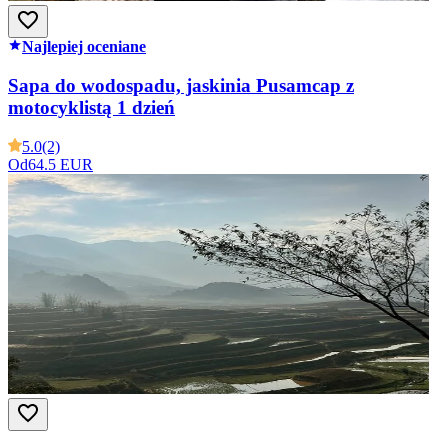
Najlepiej oceniane
Sapa do wodospadu, jaskinia Pusamcap z
motocyklistą 1 dzień
5.0
(2)
Od
64.5 EUR