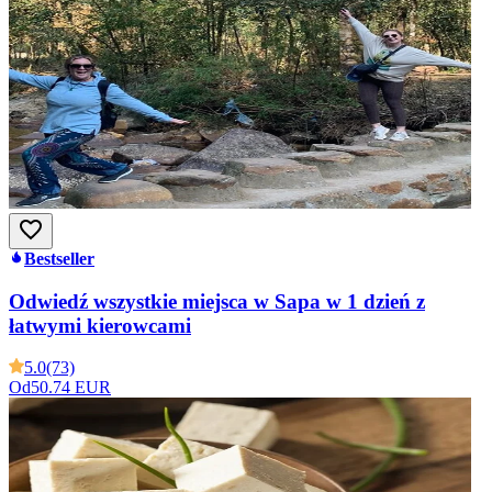
Bestseller
Odwiedź wszystkie miejsca w Sapa w 1 dzień z
łatwymi kierowcami
5.0
(73)
Od
50.74 EUR