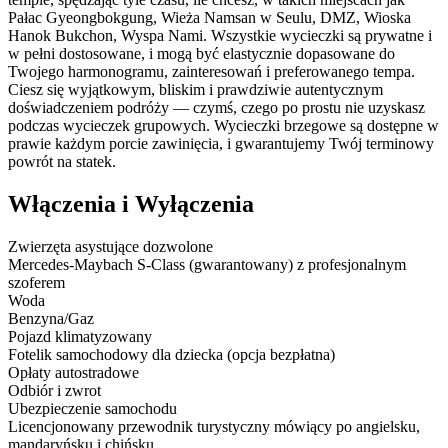
Pałac Gyeongbokgung, Wieża Namsan w Seulu, DMZ, Wioska
Hanok Bukchon, Wyspa Nami. Wszystkie wycieczki są prywatne i
w pełni dostosowane, i mogą być elastycznie dopasowane do
Twojego harmonogramu, zainteresowań i preferowanego tempa.
Ciesz się wyjątkowym, bliskim i prawdziwie autentycznym
doświadczeniem podróży — czymś, czego po prostu nie uzyskasz
podczas wycieczek grupowych. Wycieczki brzegowe są dostępne w
prawie każdym porcie zawinięcia, i gwarantujemy Twój terminowy
powrót na statek.
Włączenia i Wyłączenia
Zwierzęta asystujące dozwolone
Mercedes‑Maybach S‑Class (gwarantowany) z profesjonalnym
szoferem
Woda
Benzyna/Gaz
Pojazd klimatyzowany
Fotelik samochodowy dla dziecka (opcja bezpłatna)
Opłaty autostradowe
Odbiór i zwrot
Ubezpieczenie samochodu
Licencjonowany przewodnik turystyczny mówiący po angielsku,
mandaryńsku i chińsku