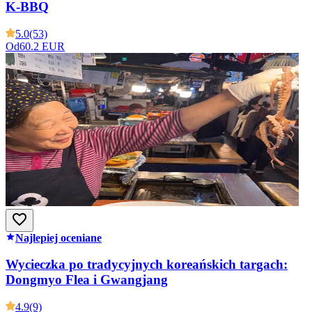
K-BBQ
5.0
(53)
Od
60.2 EUR
Najlepiej oceniane
Wycieczka po tradycyjnych koreańskich targach:
Dongmyo Flea i Gwangjang
4.9
(9)