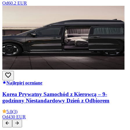
Od
60.2 EUR
Najlepiej oceniane
Korea Prywatny Samochód z Kierowcą – 9-
godzinny Niestandardowy Dzień z Odbiorem
5.0
(3)
Od
430 EUR