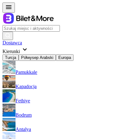
Dostawca
Kierunki
Turcja
Półwysep Arabski
Europa
Pamukkale
Kapadocja
Fethiye
Bodrum
Antalya