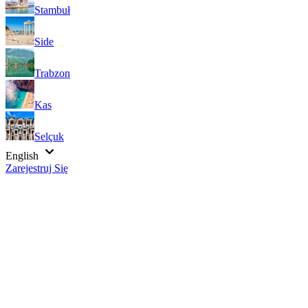
Stambuł
Side
Trabzon
Kas
Selçuk
English
Zarejestruj Się