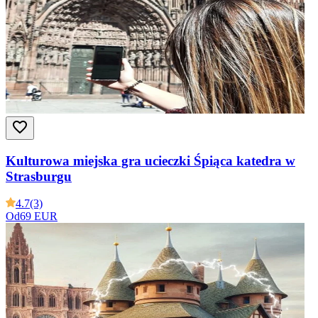
Kulturowa miejska gra ucieczki Śpiąca katedra w
Strasburgu
4.7
(3)
Od
69 EUR