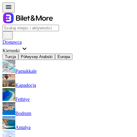
Dostawca
Kierunki
Turcja
Półwysep Arabski
Europa
Pamukkale
Kapadocja
Fethiye
Bodrum
Antalya