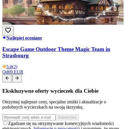
Najlepiej oceniane
Escape Game Outdoor Theme Magic Team in
Strasbourg
5.0
(2)
Od
69 EUR
Ekskluzywne oferty wycieczek dla Ciebie
Otrzymuj najlepsze ceny, specjalne zniżki i aktualizacje o
podobnych wycieczkach na swoją skrzynkę.
Subskrybuj
Zgadzam się na otrzymywanie komercyjnych wiadomości
elektronicznych.
Informację o prywatności
i rozumiem, że mogę