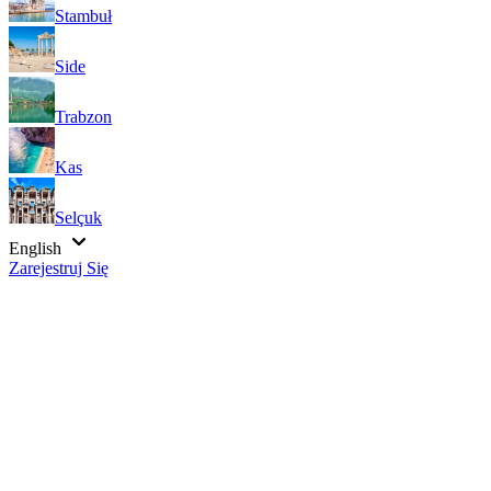
Stambuł
Side
Trabzon
Kas
Selçuk
English
Zarejestruj Się