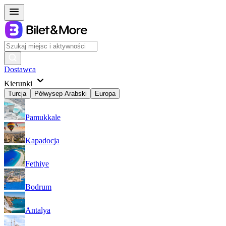
Dostawca
Kierunki
Turcja
Półwysep Arabski
Europa
Pamukkale
Kapadocja
Fethiye
Bodrum
Antalya