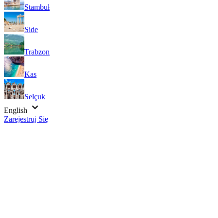
Stambuł
Side
Trabzon
Kas
Selçuk
English
Zarejestruj Się