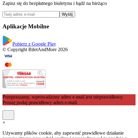
Zapisz się do bezpłatnego biuletynu i bądź na bieżąco
Wyślij
Aplikacje Mobilne
Pobierz z Google Play
© Copyright BiletAndMore 2026
Przepraszamy, wprowadzony adres e-mail jest nieprawidłowy.
Proszę podaj prawidłowy adres e-mail.
×
Używamy plików cookie, aby zapewnić prawidłowe działanie