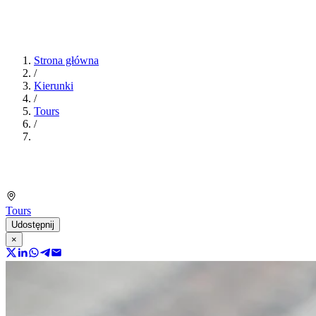
Strona główna
/
Kierunki
/
Tours
/
Tours
Udostępnij
×