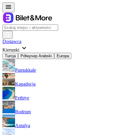
Dostawca
Kierunki
Turcja
Półwysep Arabski
Europa
Pamukkale
Kapadocja
Fethiye
Bodrum
Antalya