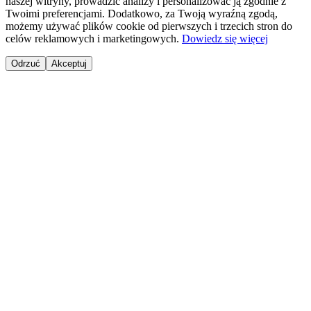
naszej witryny, prowadzić analizy i personalizować ją zgodnie z
Twoimi preferencjami. Dodatkowo, za Twoją wyraźną zgodą,
możemy używać plików cookie od pierwszych i trzecich stron do
celów reklamowych i marketingowych.
Dowiedz się więcej
Odrzuć
Akceptuj