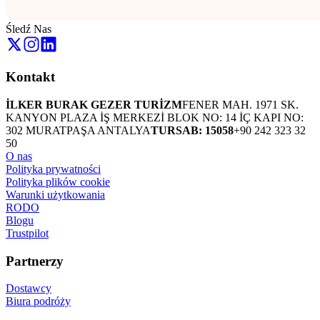
Śledź Nas
Kontakt
İLKER BURAK GEZER TURİZM
FENER MAH. 1971 SK.
KANYON PLAZA İŞ MERKEZİ BLOK NO: 14 İÇ KAPI NO:
302 MURATPAŞA ANTALYA
TURSAB: 15058
+90 242 323 32
50
O nas
Polityka prywatności
Polityka plików cookie
Warunki użytkowania
RODO
Blogu
Trustpilot
Partnerzy
Dostawcy
Biura podróży