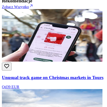
Rekomendacje
Zobacz Wszystko
Unusual track game on Christmas markets in Tours
Od
39 EUR