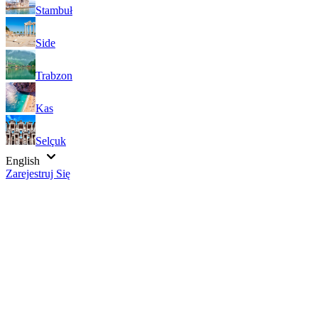
Stambuł
Side
Trabzon
Kas
Selçuk
English
Zarejestruj Się