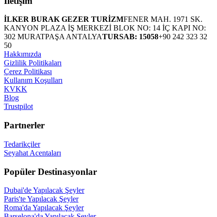
İletişim
İLKER BURAK GEZER TURİZM
FENER MAH. 1971 SK.
KANYON PLAZA İŞ MERKEZİ BLOK NO: 14 İÇ KAPI NO:
302 MURATPAŞA ANTALYA
TURSAB: 15058
+90 242 323 32
50
Hakkımızda
Gizlilik Politikaları
Çerez Politikası
Kullanım Koşulları
KVKK
Blog
Trustpilot
Partnerler
Tedarikçiler
Seyahat Acentaları
Popüler Destinasyonlar
Dubai'de Yapılacak Şeyler
Paris'te Yapılacak Şeyler
Roma'da Yapılacak Şeyler
Barselona'da Yapılacak Şeyler