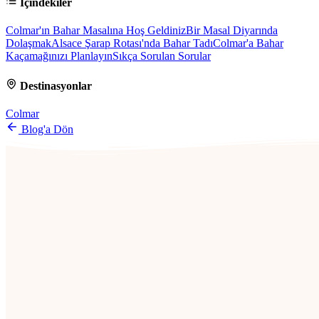
İçindekiler
Colmar'ın Bahar Masalına Hoş Geldiniz
Bir Masal Diyarında
Dolaşmak
Alsace Şarap Rotası'nda Bahar Tadı
Colmar'a Bahar
Kaçamağınızı Planlayın
Sıkça Sorulan Sorular
Destinasyonlar
Colmar
Blog'a Dön