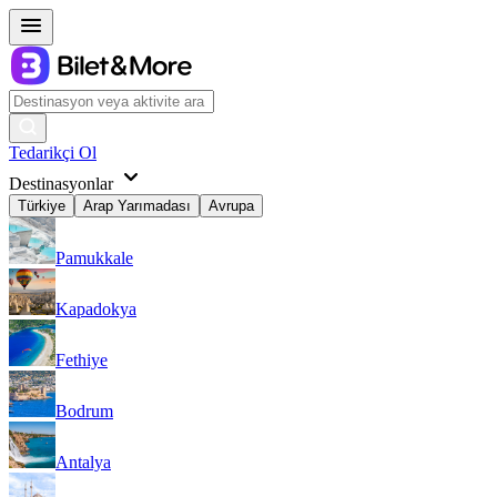
Tedarikçi Ol
Destinasyonlar
Türkiye
Arap Yarımadası
Avrupa
Pamukkale
Kapadokya
Fethiye
Bodrum
Antalya