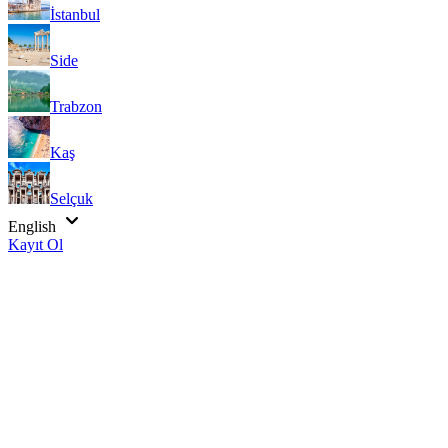
İstanbul
Side
Trabzon
Kaş
Selçuk
English
Kayıt Ol