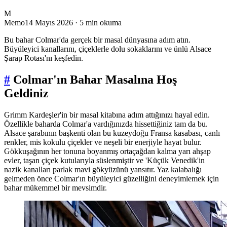
M
Memo
14 Mayıs 2026
· 5 min okuma
Bu bahar Colmar'da gerçek bir masal dünyasına adım atın.
Büyüleyici kanallarını, çiçeklerle dolu sokaklarını ve ünlü Alsace
Şarap Rotası'nı keşfedin.
#
Colmar'ın Bahar Masalına Hoş
Geldiniz
Grimm Kardeşler'in bir masal kitabına adım attığınızı hayal edin.
Özellikle baharda Colmar'a vardığınızda hissettiğiniz tam da bu.
Alsace şarabının başkenti olan bu kuzeydoğu Fransa kasabası, canlı
renkler, mis kokulu çiçekler ve neşeli bir enerjiyle hayat bulur.
Gökkuşağının her tonuna boyanmış ortaçağdan kalma yarı ahşap
evler, taşan çiçek kutularıyla süslenmiştir ve 'Küçük Venedik'in
nazik kanalları parlak mavi gökyüzünü yansıtır. Yaz kalabalığı
gelmeden önce Colmar'ın büyüleyici güzelliğini deneyimlemek için
bahar mükemmel bir mevsimdir.