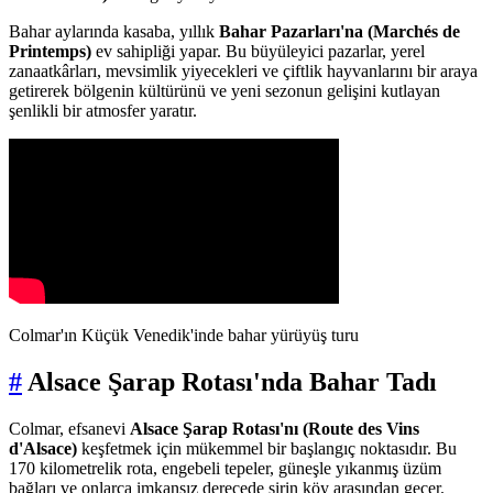
Bahar aylarında kasaba, yıllık
Bahar Pazarları'na (Marchés de
Printemps)
ev sahipliği yapar. Bu büyüleyici pazarlar, yerel
zanaatkârları, mevsimlik yiyecekleri ve çiftlik hayvanlarını bir araya
getirerek bölgenin kültürünü ve yeni sezonun gelişini kutlayan
şenlikli bir atmosfer yaratır.
Colmar'ın Küçük Venedik'inde bahar yürüyüş turu
#
Alsace Şarap Rotası'nda Bahar Tadı
Colmar, efsanevi
Alsace Şarap Rotası'nı (Route des Vins
d'Alsace)
keşfetmek için mükemmel bir başlangıç noktasıdır. Bu
170 kilometrelik rota, engebeli tepeler, güneşle yıkanmış üzüm
bağları ve onlarca imkansız derecede şirin köy arasından geçer.