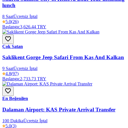
lunch
8 Saat
Ücretsiz İptal
5.0
(26)
Başlangıç
3,626.44 TRY
Çok Satan
Saklikent Gorge Jeep Safari From Kas And Kalkan
9 Saat
Ücretsiz İptal
4.8
(97)
Başlangıç
2,733.73 TRY
En Beğenilen
Dalaman Airport: KAS Private Arrival Transfer
100 Dakika
Ücretsiz İptal
5.0
(3)