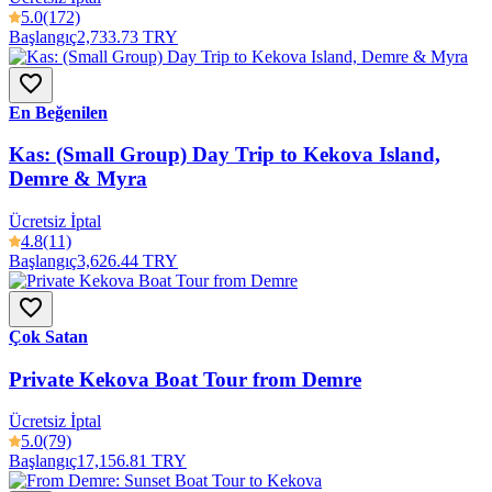
5.0
(172)
Başlangıç
2,733.73 TRY
En Beğenilen
Kas: (Small Group) Day Trip to Kekova Island,
Demre & Myra
Ücretsiz İptal
4.8
(11)
Başlangıç
3,626.44 TRY
Çok Satan
Private Kekova Boat Tour from Demre
Ücretsiz İptal
5.0
(79)
Başlangıç
17,156.81 TRY