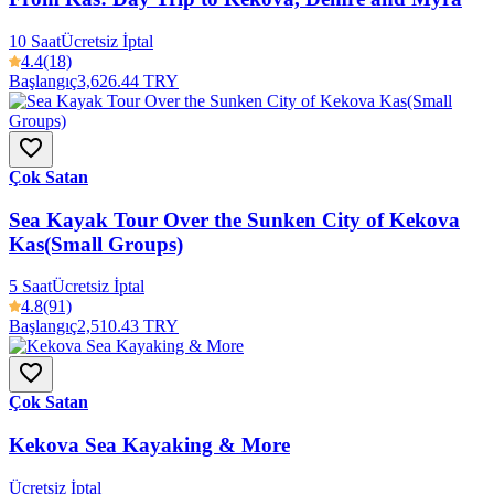
10 Saat
Ücretsiz İptal
4.4
(18)
Başlangıç
3,626.44 TRY
Çok Satan
Sea Kayak Tour Over the Sunken City of Kekova
Kas(Small Groups)
5 Saat
Ücretsiz İptal
4.8
(91)
Başlangıç
2,510.43 TRY
Çok Satan
Kekova Sea Kayaking & More
Ücretsiz İptal