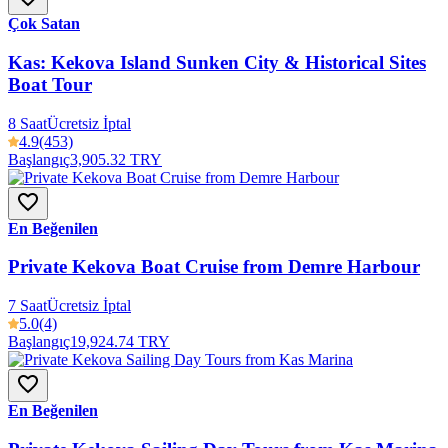
Çok Satan
Kas: Kekova Island Sunken City & Historical Sites
Boat Tour
8 Saat
Ücretsiz İptal
4.9
(453)
Başlangıç
3,905.32 TRY
En Beğenilen
Private Kekova Boat Cruise from Demre Harbour
7 Saat
Ücretsiz İptal
5.0
(4)
Başlangıç
19,924.74 TRY
En Beğenilen