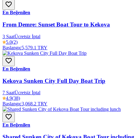
En Beğenilen
From Demre: Sunset Boat Tour to Kekova
3 Saat
Ücretsiz İptal
5.0
(2)
Başlangıç
5,579.1 TRY
En Beğenilen
Kekova Sunken City Full Day Boat Trip
7 Saat
Ücretsiz İptal
4.9
(38)
Başlangıç
3,068.2 TRY
En Beğenilen
Shared Sunken City of Kekova Boat Tour including