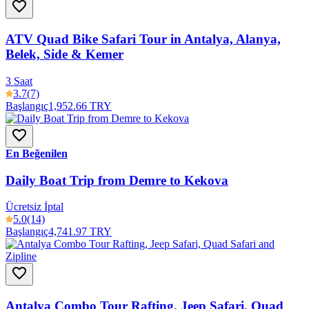
ATV Quad Bike Safari Tour in Antalya, Alanya,
Belek, Side & Kemer
3 Saat
3.7
(7)
Başlangıç
1,952.66 TRY
En Beğenilen
Daily Boat Trip from Demre to Kekova
Ücretsiz İptal
5.0
(14)
Başlangıç
4,741.97 TRY
Antalya Combo Tour Rafting, Jeep Safari, Quad