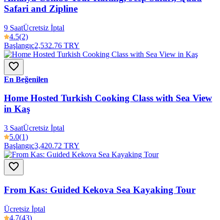
Safari and Zipline
9 Saat
Ücretsiz İptal
4.5
(2)
Başlangıç
2,532.76 TRY
En Beğenilen
Home Hosted Turkish Cooking Class with Sea View
in Kaş
3 Saat
Ücretsiz İptal
5.0
(1)
Başlangıç
3,420.72 TRY
From Kas: Guided Kekova Sea Kayaking Tour
Ücretsiz İptal
4.7
(43)