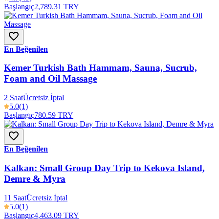
Başlangıç
2,789.31 TRY
En Beğenilen
Kemer Turkish Bath Hammam, Sauna, Sucrub,
Foam and Oil Massage
2 Saat
Ücretsiz İptal
5.0
(1)
Başlangıç
780.59 TRY
En Beğenilen
Kalkan: Small Group Day Trip to Kekova Island,
Demre & Myra
11 Saat
Ücretsiz İptal
5.0
(1)
Başlangıç
4,463.09 TRY