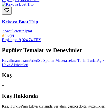
Kekova Boat Trip
7 Saat
Ücretsiz İptal
4.6
(9)
Başlangıç
19,924.74 TRY
Popüler Temalar ve Deneyimler
Havalimanı Transferleri
Su Sporları
Macera
Tekne Turları
Turlar
Açık
Hava Aktiviteleri
Kaş
+
Kaş Hakkında
Kaş, Türkiye'nin Likya kıyısında yer alan, çarpıcı doğal güzellikleri