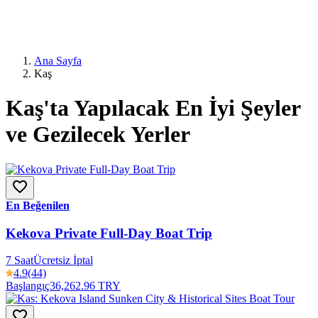
Ana Sayfa
Kaş
Kaş'ta Yapılacak En İyi Şeyler
ve Gezilecek Yerler
En Beğenilen
Kekova Private Full-Day Boat Trip
7 Saat
Ücretsiz İptal
4.9
(44)
Başlangıç
36,262.96 TRY