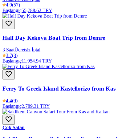
4.9
(57)
Başlangıç
55,788.62 TRY
Half Day Kekova Boat Trip from Demre
3 Saat
Ücretsiz İptal
3.7
(3)
Başlangıç
11,954.94 TRY
Ferry To Greek Island Kastellorizo from Kas
4.4
(9)
Başlangıç
2,789.31 TRY
Çok Satan