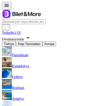
Tedarikçi Ol
Destinasyonlar
Türkiye
Arap Yarımadası
Avrupa
Pamukkale
Kapadokya
Fethiye
Bodrum
Antalya