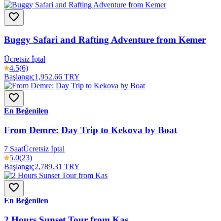
Buggy Safari and Rafting Adventure from Kemer
Ücretsiz İptal
4.5
(6)
Başlangıç
1,952.66 TRY
En Beğenilen
From Demre: Day Trip to Kekova by Boat
7 Saat
Ücretsiz İptal
5.0
(23)
Başlangıç
2,789.31 TRY
En Beğenilen
2 Hours Sunset Tour from Kas