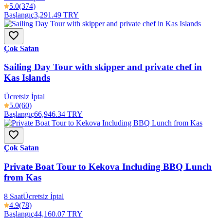
5.0
(374)
Başlangıç
3,291.49 TRY
Çok Satan
Sailing Day Tour with skipper and private chef in
Kas Islands
Ücretsiz İptal
5.0
(60)
Başlangıç
66,946.34 TRY
Çok Satan
Private Boat Tour to Kekova Including BBQ Lunch
from Kas
8 Saat
Ücretsiz İptal
4.9
(78)
Başlangıç
44,160.07 TRY