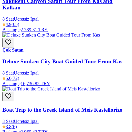
Saklikent Canyon Safari Tour From Kas and
Kalkan
8 Saat
Ücretsiz İptal
4.9
(65)
Başlangıç
2,789.31 TRY
Çok Satan
Deluxe Sunken City Boat Guided Tour From Kas
8 Saat
Ücretsiz İptal
5.0
(72)
Başlangıç
16,736.82 TRY
Boat Trip to the Greek Island of Meis Kastellorizo
8 Saat
Ücretsiz İptal
3.8
(6)
Başlangıç
3,960.43 TRY