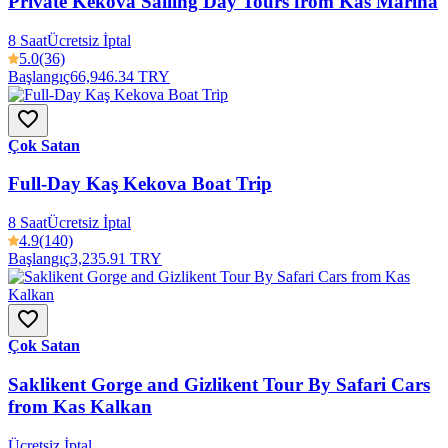
Private Kekova Sailing Day Tours from Kas Marina
8 Saat
Ücretsiz İptal
5.0
(36)
Başlangıç
66,946.34 TRY
Çok Satan
Full-Day Kaş Kekova Boat Trip
8 Saat
Ücretsiz İptal
4.9
(140)
Başlangıç
3,235.91 TRY
Çok Satan
Saklikent Gorge and Gizlikent Tour By Safari Cars
from Kas Kalkan
Ücretsiz İptal