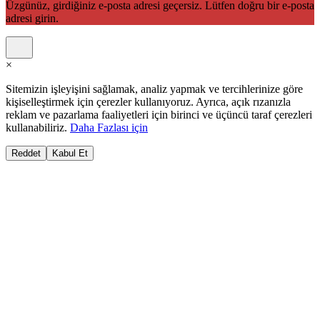
Üzgünüz, girdiğiniz e-posta adresi geçersiz. Lütfen doğru bir e-posta
adresi girin.
×
Sitemizin işleyişini sağlamak, analiz yapmak ve tercihlerinize göre
kişiselleştirmek için çerezler kullanıyoruz. Ayrıca, açık rızanızla
reklam ve pazarlama faaliyetleri için birinci ve üçüncü taraf çerezleri
kullanabiliriz.
Daha Fazlası için
Reddet
Kabul Et