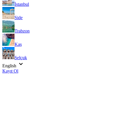
İstanbul
Side
Trabzon
Kaş
Selçuk
English
Kayıt Ol