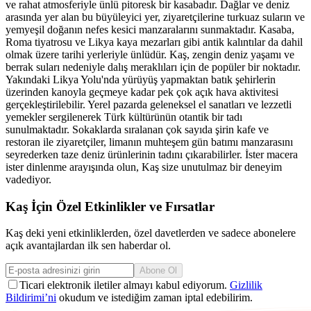
ve rahat atmosferiyle ünlü pitoresk bir kasabadır. Dağlar ve deniz
arasında yer alan bu büyüleyici yer, ziyaretçilerine turkuaz suların ve
yemyeşil doğanın nefes kesici manzaralarını sunmaktadır. Kasaba,
Roma tiyatrosu ve Likya kaya mezarları gibi antik kalıntılar da dahil
olmak üzere tarihi yerleriyle ünlüdür. Kaş, zengin deniz yaşamı ve
berrak suları nedeniyle dalış meraklıları için de popüler bir noktadır.
Yakındaki Likya Yolu'nda yürüyüş yapmaktan batık şehirlerin
üzerinden kanoyla geçmeye kadar pek çok açık hava aktivitesi
gerçekleştirilebilir. Yerel pazarda geleneksel el sanatları ve lezzetli
yemekler sergilenerek Türk kültürünün otantik bir tadı
sunulmaktadır. Sokaklarda sıralanan çok sayıda şirin kafe ve
restoran ile ziyaretçiler, limanın muhteşem gün batımı manzarasını
seyrederken taze deniz ürünlerinin tadını çıkarabilirler. İster macera
ister dinlenme arayışında olun, Kaş size unutulmaz bir deneyim
vadediyor.
Kaş İçin Özel Etkinlikler ve Fırsatlar
Kaş deki yeni etkinliklerden, özel davetlerden ve sadece abonelere
açık avantajlardan ilk sen haberdar ol.
Abone Ol
Ticari elektronik iletiler almayı kabul ediyorum.
Gizlilik
Bildirimi’ni
okudum ve istediğim zaman iptal edebilirim.