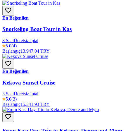
En Beğenilen
Snorkeling Boat Tour in Kas
8 Saat
Ücretsiz İptal
5.0
(4)
Başlangıç
13,947.04 TRY
En Beğenilen
Kekova Sunset Cruise
3 Saat
Ücretsiz İptal
5.0
(3)
Başlangıç
15,341.93 TRY
From Kas: Day Trip to Kekova, Demre and Myra