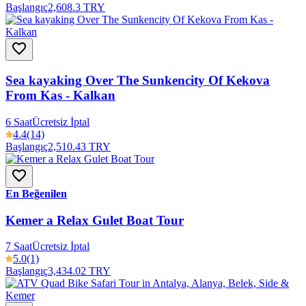
Başlangıç
2,608.3 TRY
Sea kayaking Over The Sunkencity Of Kekova
From Kas - Kalkan
6 Saat
Ücretsiz İptal
4.4
(14)
Başlangıç
2,510.43 TRY
En Beğenilen
Kemer a Relax Gulet Boat Tour
7 Saat
Ücretsiz İptal
5.0
(1)
Başlangıç
3,434.02 TRY