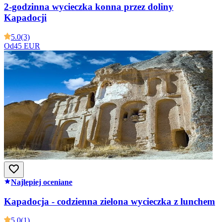
2-godzinna wycieczka konna przez doliny
Kapadocji
5.0
(3)
Od
45 EUR
Najlepiej oceniane
Kapadocja - codzienna zielona wycieczka z lunchem
5.0
(1)