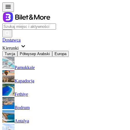
Dostawca
Kierunki
Turcja
Półwysep Arabski
Europa
Pamukkale
Kapadocja
Fethiye
Bodrum
Antalya