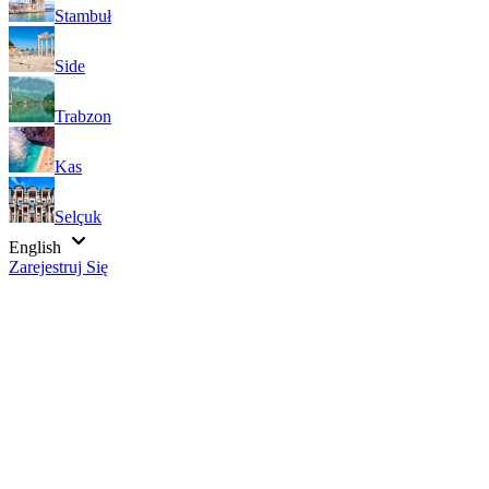
Stambuł
Side
Trabzon
Kas
Selçuk
English
Zarejestruj Się