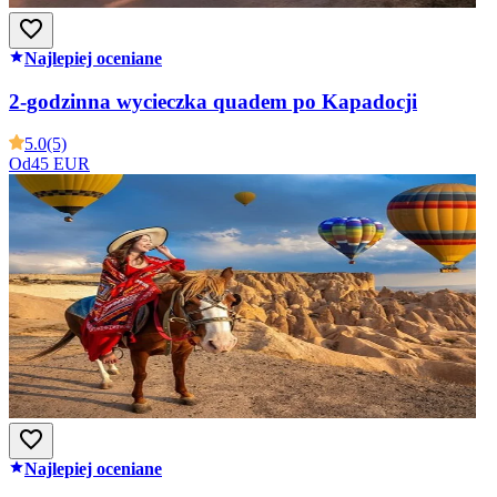
Najlepiej oceniane
2-godzinna wycieczka quadem po Kapadocji
5.0
(5)
Od
45 EUR
Najlepiej oceniane