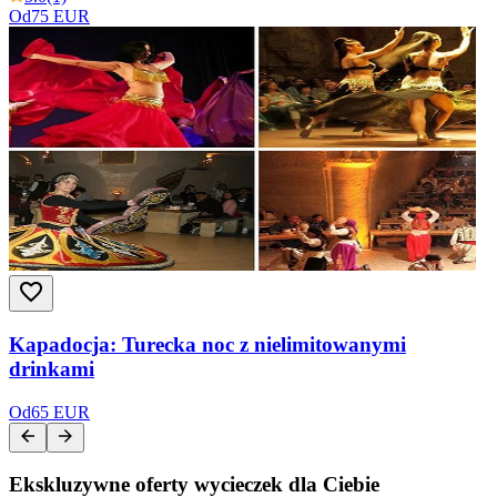
Od
75 EUR
Kapadocja: Turecka noc z nielimitowanymi
drinkami
Od
65 EUR
Ekskluzywne oferty wycieczek dla Ciebie