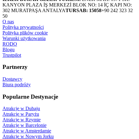
KANYON PLAZA İŞ MERKEZİ BLOK NO: 14 İÇ KAPI NO:
302 MURATPAŞA ANTALYA
TURSAB: 15058
+90 242 323 32
50
O nas
Polityka prywatności
Polityka plików cookie
Warunki użytkowania
RODO
Blogu
Trustpilot
Partnerzy
Dostawcy
Biura podróży
Popularne Destynacje
Atrakcje w Dubaju
Atrakcje w Paryżu
Atrakcje w Rzymie
Atrakcje w Barcelonie
Atrakcje w Amsterdamie
Atrakcje w Nowym Jorku