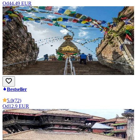
Od
44.49 EUR
Bestseller
5.0
(72)
Od
12.9 EUR