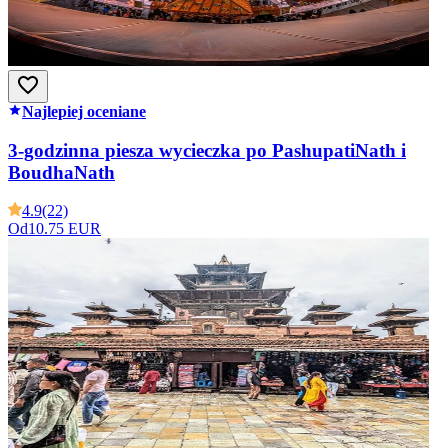
Najlepiej oceniane
3-godzinna piesza wycieczka po PashupatiNath i
BoudhaNath
4.9
(22)
Od
10.75 EUR