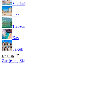
Stambuł
Side
Trabzon
Kas
Selçuk
English
Zarejestruj Się