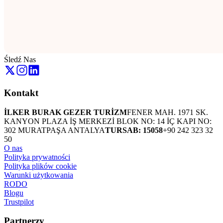
Śledź Nas
Kontakt
İLKER BURAK GEZER TURİZM
FENER MAH. 1971 SK.
KANYON PLAZA İŞ MERKEZİ BLOK NO: 14 İÇ KAPI NO:
302 MURATPAŞA ANTALYA
TURSAB: 15058
+90 242 323 32
50
O nas
Polityka prywatności
Polityka plików cookie
Warunki użytkowania
RODO
Blogu
Trustpilot
Partnerzy