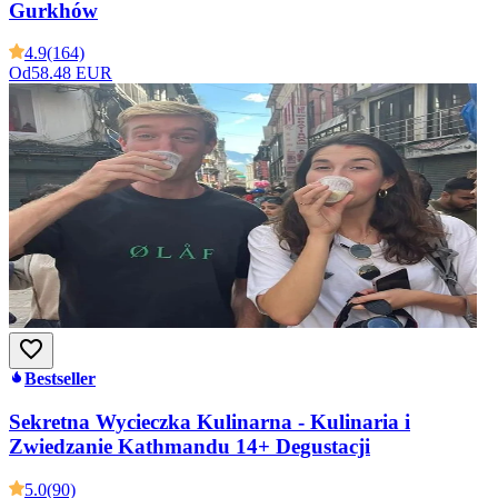
Gurkhów
4.9
(164)
Od
58.48 EUR
Bestseller
Sekretna Wycieczka Kulinarna - Kulinaria i
Zwiedzanie Kathmandu 14+ Degustacji
5.0
(90)