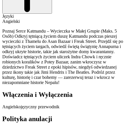
Języki
Angielski
Poznaj Serce Katmandu – Wycieczka w Małej Grupie (Maks. 5
Osób) Odkryj tętniącą życiem duszę Katmandu podczas pieszej
wycieczki z Thamelu do Asan Bazaar i Freak Street. Przejdź się po
tętniących życiem targach, odwiedź świętą świątynię Annapurna i
odkryj ukryte historie, takie jak starożytne domy kwarantanny.
Doświadcz tętniących życiem uliczek Indra Chowk i ręcznie
robionych koralików z Potey Bazaar, zanim wkroczysz w
dziedzictwo Freak Street z epoki hipisów, niegdyś odwiedzanej
przez ikony takie jak Jimi Hendrix i The Beatles. Podróż przez
kulturę, historię i czar bohemy — zarezerwuj teraz i wkrocz w
niezapomniane historie Nepalu!
Włączenia i Wyłączenia
Angielskojęzyczny przewodnik
Polityka anulacji