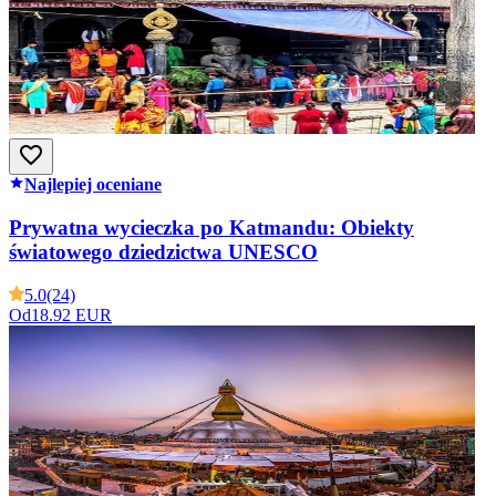
Najlepiej oceniane
Prywatna wycieczka po Katmandu: Obiekty
światowego dziedzictwa UNESCO
5.0
(24)
Od
18.92 EUR