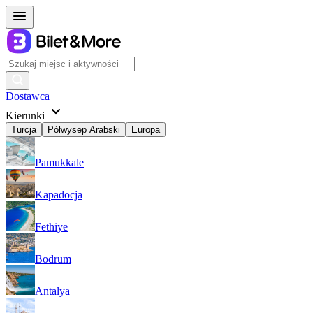
Dostawca
Kierunki
Turcja
Półwysep Arabski
Europa
Pamukkale
Kapadocja
Fethiye
Bodrum
Antalya