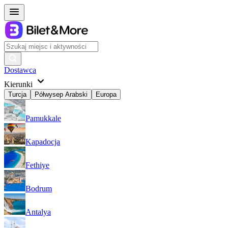
Dostawca
Kierunki
Turcja
Półwysep Arabski
Europa
Pamukkale
Kapadocja
Fethiye
Bodrum
Antalya