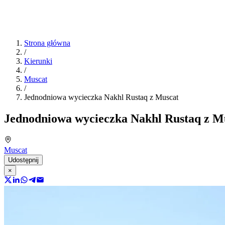
Strona główna
/
Kierunki
/
Muscat
/
Jednodniowa wycieczka Nakhl Rustaq z Muscat
Jednodniowa wycieczka Nakhl Rustaq z M
Muscat
Udostępnij
×