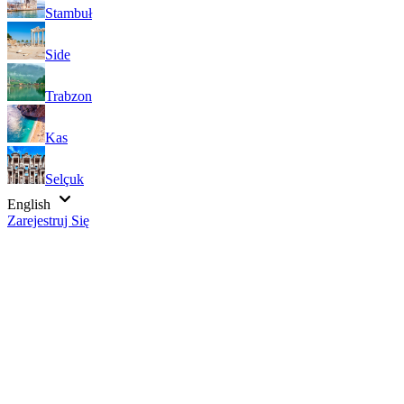
Stambuł
Side
Trabzon
Kas
Selçuk
English
Zarejestruj Się