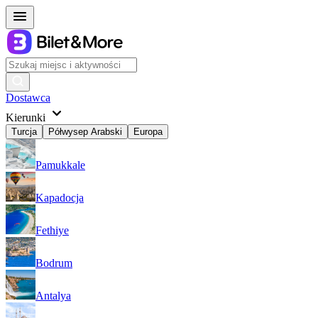
Dostawca
Kierunki
Turcja
Półwysep Arabski
Europa
Pamukkale
Kapadocja
Fethiye
Bodrum
Antalya