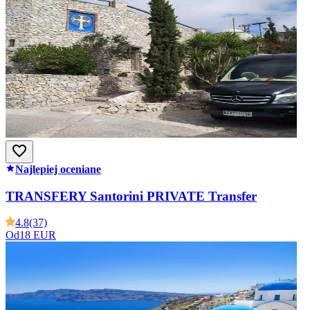
Najlepiej oceniane
TRANSFERY Santorini PRIVATE Transfer
4.8
(37)
Od
18 EUR