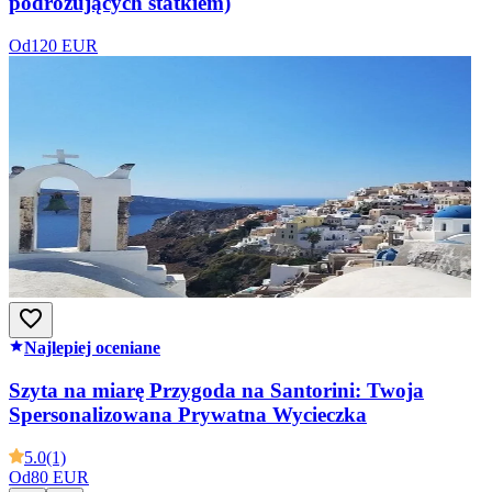
podróżujących statkiem)
Od
120 EUR
Najlepiej oceniane
Szyta na miarę Przygoda na Santorini: Twoja
Spersonalizowana Prywatna Wycieczka
5.0
(1)
Od
80 EUR