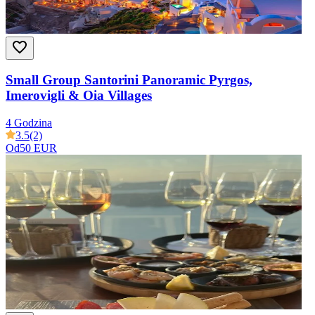
Small Group Santorini Panoramic Pyrgos,
Imerovigli & Oia Villages
4 Godzina
3.5
(2)
Od
50 EUR