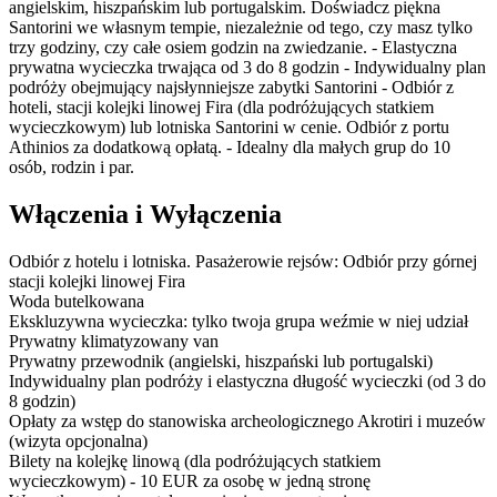
angielskim, hiszpańskim lub portugalskim. Doświadcz piękna
Santorini we własnym tempie, niezależnie od tego, czy masz tylko
trzy godziny, czy całe osiem godzin na zwiedzanie. - Elastyczna
prywatna wycieczka trwająca od 3 do 8 godzin - Indywidualny plan
podróży obejmujący najsłynniejsze zabytki Santorini - Odbiór z
hoteli, stacji kolejki linowej Fira (dla podróżujących statkiem
wycieczkowym) lub lotniska Santorini w cenie. Odbiór z portu
Athinios za dodatkową opłatą. - Idealny dla małych grup do 10
osób, rodzin i par.
Włączenia i Wyłączenia
Odbiór z hotelu i lotniska. Pasażerowie rejsów: Odbiór przy górnej
stacji kolejki linowej Fira
Woda butelkowana
Ekskluzywna wycieczka: tylko twoja grupa weźmie w niej udział
Prywatny klimatyzowany van
Prywatny przewodnik (angielski, hiszpański lub portugalski)
Indywidualny plan podróży i elastyczna długość wycieczki (od 3 do
8 godzin)
Opłaty za wstęp do stanowiska archeologicznego Akrotiri i muzeów
(wizyta opcjonalna)
Bilety na kolejkę linową (dla podróżujących statkiem
wycieczkowym) - 10 EUR za osobę w jedną stronę