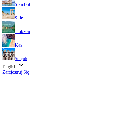
Stambuł
Side
Trabzon
Kas
Selçuk
English
Zarejestruj Się