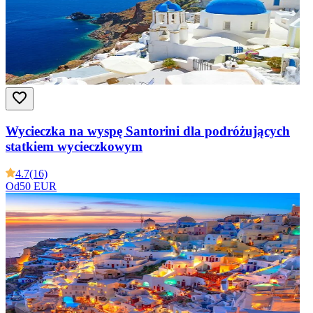
Wycieczka na wyspę Santorini dla podróżujących
statkiem wycieczkowym
4.7
(16)
Od
50 EUR