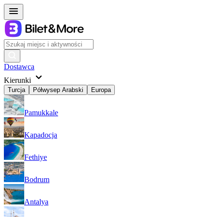
Dostawca
Kierunki
Turcja
Półwysep Arabski
Europa
Pamukkale
Kapadocja
Fethiye
Bodrum
Antalya