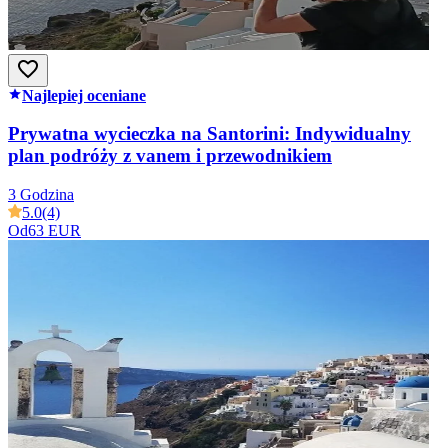
Najlepiej oceniane
Prywatna wycieczka na Santorini: Indywidualny
plan podróży z vanem i przewodnikiem
3 Godzina
5.0
(4)
Od
63 EUR