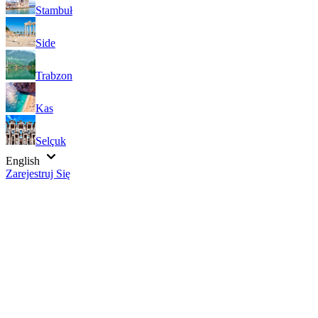
Stambuł
Side
Trabzon
Kas
Selçuk
English
Zarejestruj Się