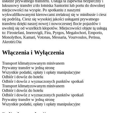
usłudze prywatnego transferu. Usługa ta zapewnia bezpieczny i
luksusowy transfer z/do lotniska Santorini lub portu do dowolnej
miejscowości na wyspie. Po spotkaniu z naszymi
wykwalifikowanymi kierowcami zrelaksuj się w minibusie i ciesz
się podróżą. Ciesz się wysokiej jakości usługami prywatnego
transferu dzięki naszej nowej i nowoczesnej flocie pojazdów i
uwolnij się od wszelkich kłopotów. Miejscowości objęte tą usługą
to: Firostefani, Imerovigli, Fira, Pyrgos, Megalochori, Emporio,
Monolythos, Kamari, Votonas, Messaria, Vourvoulos, Perissa,
Akrotiri.Oia
Włączenia i Wyłączenia
Transport klimatyzowanym minivanem
Prywatny transfer w jedną stronę
Wszystkie podatki, opłaty i opłaty manipulacyjne
Odbiór i dowóz do hotelu
Odbiór i dowóz z wyznaczonych punktów spotkań
Transport klimatyzowanym minivanem
Odbiór i dowóz do hotelu
Odbiór i dowóz z wyznaczonych punktów spotkań
Prywatny transfer w jedną stronę
Wszystkie podatki, opłaty i opłaty manipulacyjne