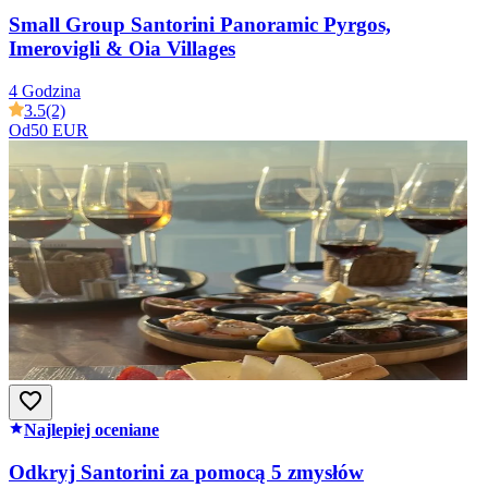
Small Group Santorini Panoramic Pyrgos,
Imerovigli & Oia Villages
4 Godzina
3.5
(2)
Od
50 EUR
Najlepiej oceniane
Odkryj Santorini za pomocą 5 zmysłów