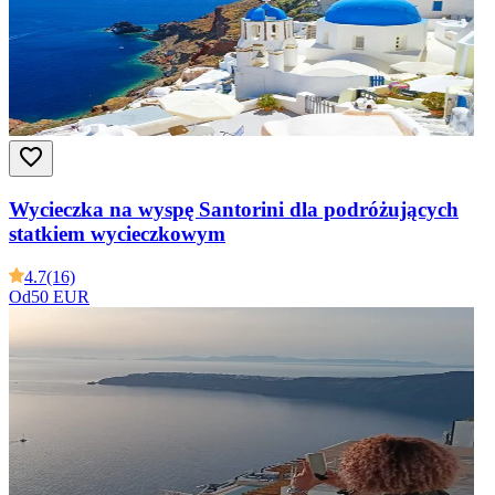
Wycieczka na wyspę Santorini dla podróżujących
statkiem wycieczkowym
4.7
(16)
Od
50 EUR