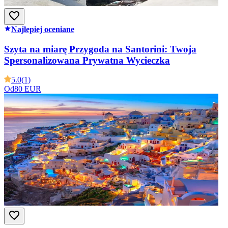
Najlepiej oceniane
Szyta na miarę Przygoda na Santorini: Twoja
Spersonalizowana Prywatna Wycieczka
5.0
(1)
Od
80 EUR