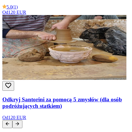
5.0
(1)
Od
120 EUR
Odkryj Santorini za pomocą 5 zmysłów (dla osób
podróżujących statkiem)
Od
120 EUR