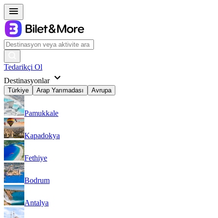
Tedarikçi Ol
Destinasyonlar
Türkiye
Arap Yarımadası
Avrupa
Pamukkale
Kapadokya
Fethiye
Bodrum
Antalya