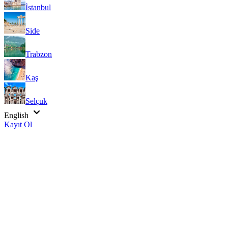
İstanbul
Side
Trabzon
Kaş
Selçuk
English
Kayıt Ol