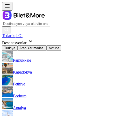
Tedarikçi Ol
Destinasyonlar
Türkiye
Arap Yarımadası
Avrupa
Pamukkale
Kapadokya
Fethiye
Bodrum
Antalya