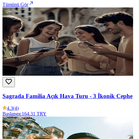
Tümünü Gör
Sagrada Familia Açık Hava Turu - 3 İkonik Cephe
4.3
(4)
Başlangıç
164.31 TRY