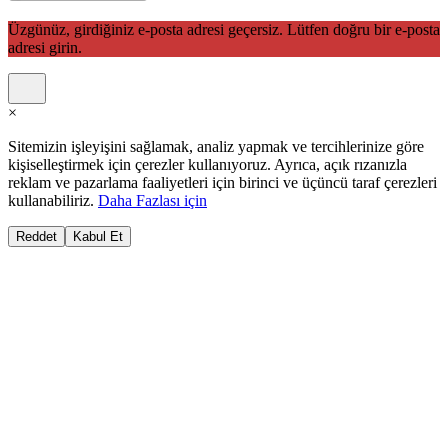
Üzgünüz, girdiğiniz e-posta adresi geçersiz. Lütfen doğru bir e-posta
adresi girin.
×
Sitemizin işleyişini sağlamak, analiz yapmak ve tercihlerinize göre
kişiselleştirmek için çerezler kullanıyoruz. Ayrıca, açık rızanızla
reklam ve pazarlama faaliyetleri için birinci ve üçüncü taraf çerezleri
kullanabiliriz.
Daha Fazlası için
Reddet
Kabul Et