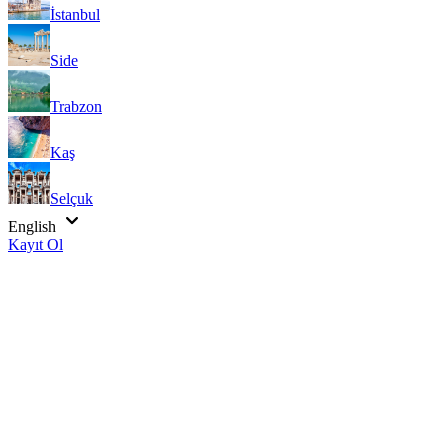
İstanbul
Side
Trabzon
Kaş
Selçuk
English
Kayıt Ol