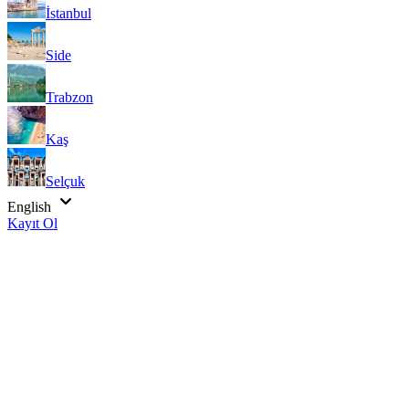
İstanbul
Side
Trabzon
Kaş
Selçuk
English
Kayıt Ol