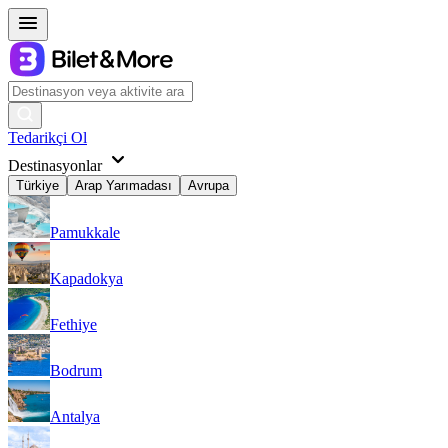
Tedarikçi Ol
Destinasyonlar
Türkiye
Arap Yarımadası
Avrupa
Pamukkale
Kapadokya
Fethiye
Bodrum
Antalya