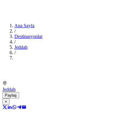
Ana Sayfa
/
Destinasyonlar
/
Jeddah
/
Jeddah
Paylaş
×