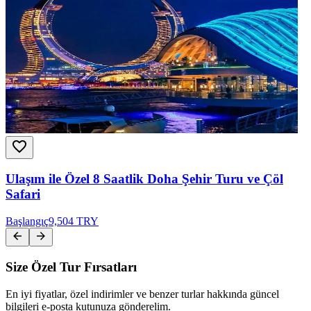
Ulaşım ile Özel 8 Saatlik Doha Şehir Turu ve Çöl
Safari
Başlangıç
9,504 TRY
Size Özel Tur Fırsatları
En iyi fiyatlar, özel indirimler ve benzer turlar hakkında güncel
bilgileri e-posta kutunuza gönderelim.