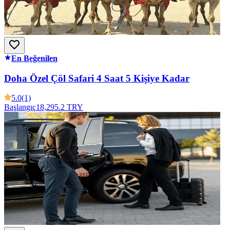
En Beğenilen
Doha Özel Çöl Safari 4 Saat 5 Kişiye Kadar
5.0
(1)
Başlangıç
18,295.2 TRY