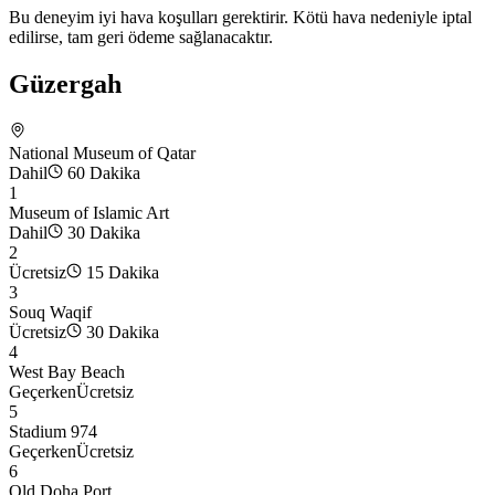
Bu deneyim iyi hava koşulları gerektirir. Kötü hava nedeniyle iptal
edilirse, tam geri ödeme sağlanacaktır.
Güzergah
National Museum of Qatar
Dahil
60 Dakika
1
Museum of Islamic Art
Dahil
30 Dakika
2
Ücretsiz
15 Dakika
3
Souq Waqif
Ücretsiz
30 Dakika
4
West Bay Beach
Geçerken
Ücretsiz
5
Stadium 974
Geçerken
Ücretsiz
6
Old Doha Port