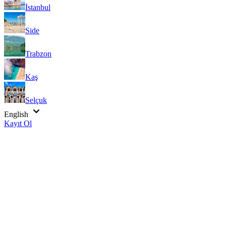
İstanbul
Side
Trabzon
Kaş
Selçuk
English
Kayıt Ol