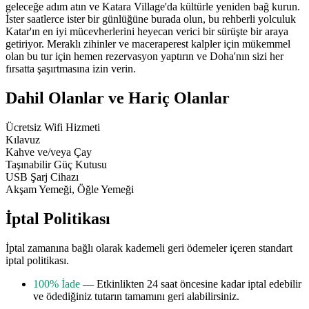
geleceğe adım atın ve Katara Village'da kültürle yeniden bağ kurun.
İster saatlerce ister bir günlüğüne burada olun, bu rehberli yolculuk
Katar'ın en iyi mücevherlerini heyecan verici bir sürüşte bir araya
getiriyor. Meraklı zihinler ve maceraperest kalpler için mükemmel
olan bu tur için hemen rezervasyon yaptırın ve Doha'nın sizi her
fırsatta şaşırtmasına izin verin.
Dahil Olanlar ve Hariç Olanlar
Ücretsiz Wifi Hizmeti
Kılavuz
Kahve ve/veya Çay
Taşınabilir Güç Kutusu
USB Şarj Cihazı
Akşam Yemeği, Öğle Yemeği
İptal Politikası
İptal zamanına bağlı olarak kademeli geri ödemeler içeren standart
iptal politikası.
100% İade
— Etkinlikten 24 saat öncesine kadar iptal edebilir
ve ödediğiniz tutarın tamamını geri alabilirsiniz.