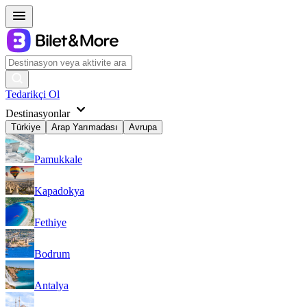
Tedarikçi Ol
Destinasyonlar
Türkiye
Arap Yarımadası
Avrupa
Pamukkale
Kapadokya
Fethiye
Bodrum
Antalya