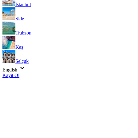
İstanbul
Side
Trabzon
Kaş
Selçuk
English
Kayıt Ol