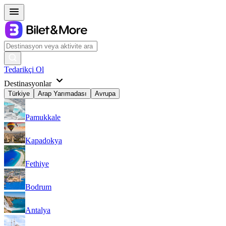
Tedarikçi Ol
Destinasyonlar
Türkiye
Arap Yarımadası
Avrupa
Pamukkale
Kapadokya
Fethiye
Bodrum
Antalya