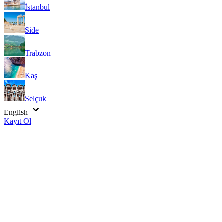
İstanbul
Side
Trabzon
Kaş
Selçuk
English
Kayıt Ol