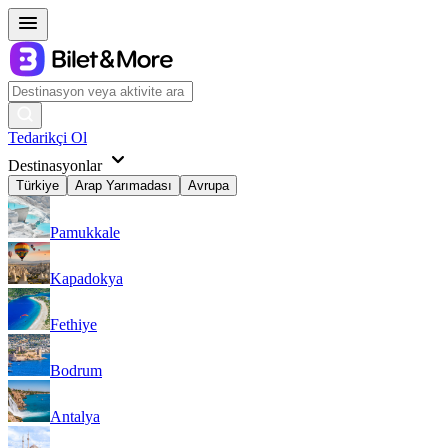
Tedarikçi Ol
Destinasyonlar
Türkiye
Arap Yarımadası
Avrupa
Pamukkale
Kapadokya
Fethiye
Bodrum
Antalya