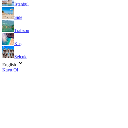
İstanbul
Side
Trabzon
Kaş
Selçuk
English
Kayıt Ol