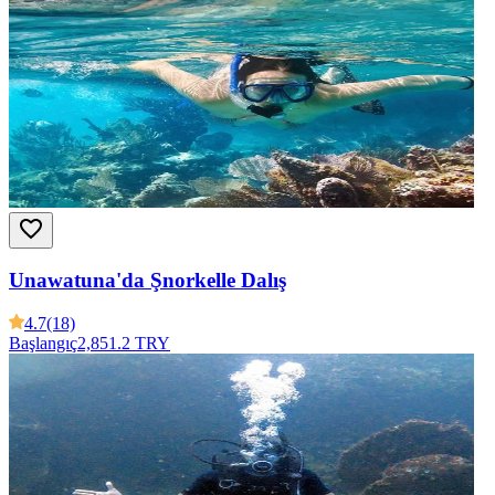
Unawatuna'da Şnorkelle Dalış
4.7
(18)
Başlangıç
2,851.2 TRY