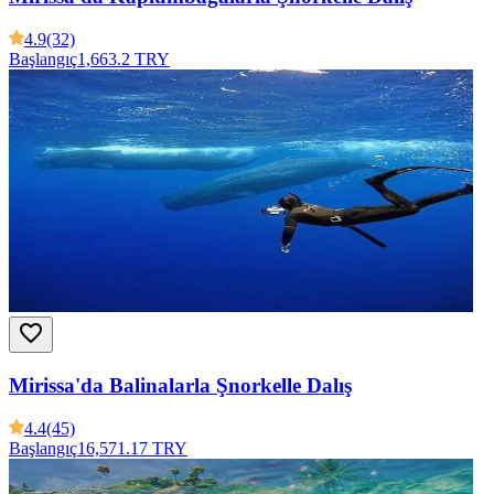
4.9
(32)
Başlangıç
1,663.2 TRY
Mirissa'da Balinalarla Şnorkelle Dalış
4.4
(45)
Başlangıç
16,571.17 TRY