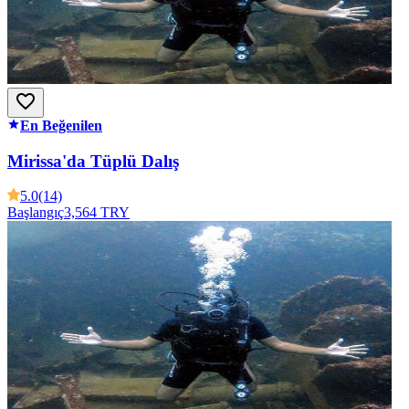
En Beğenilen
Mirissa'da Tüplü Dalış
5.0
(14)
Başlangıç
3,564 TRY