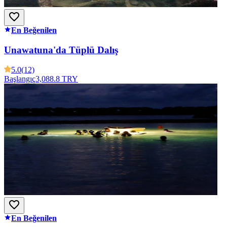
En Beğenilen
Unawatuna'da Tüplü Dalış
5.0
(12)
Başlangıç
3,088.8 TRY
En Beğenilen