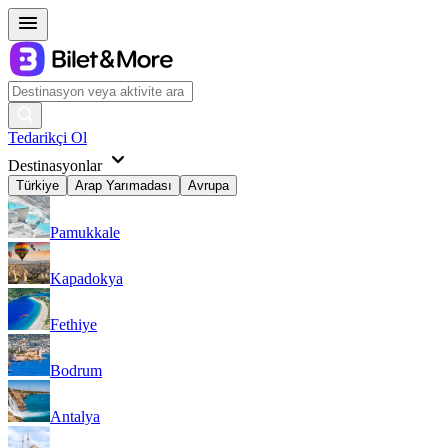
Tedarikçi Ol
Destinasyonlar
Türkiye
Arap Yarımadası
Avrupa
Pamukkale
Kapadokya
Fethiye
Bodrum
Antalya