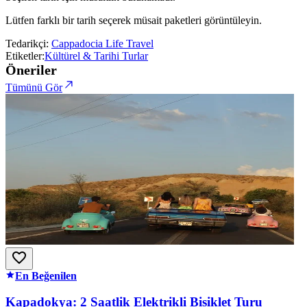
Lütfen farklı bir tarih seçerek müsait paketleri görüntüleyin.
Tedarikçi:
Cappadocia Life Travel
Etiketler:
Kültürel & Tarihi Turlar
Öneriler
Tümünü Gör
En Beğenilen
Kapadokya: 2 Saatlik Elektrikli Bisiklet Turu