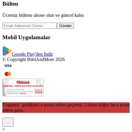
Bülten
Ücretsiz bültene abone olun ve güncel kalın
Gönder
Mobil Uygulamalar
Google Play'den İndir
© Copyright BiletAndMore 2026
Üzgünüz, girdiğiniz e-posta adresi geçersiz. Lütfen doğru bir e-posta
adresi girin.
×