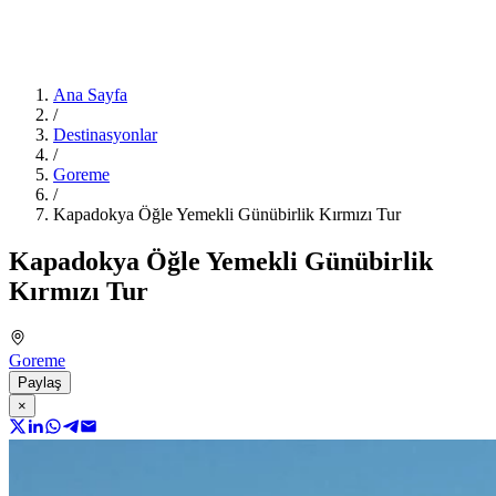
Ana Sayfa
/
Destinasyonlar
/
Goreme
/
Kapadokya Öğle Yemekli Günübirlik Kırmızı Tur
Kapadokya Öğle Yemekli Günübirlik
Kırmızı Tur
Goreme
Paylaş
×