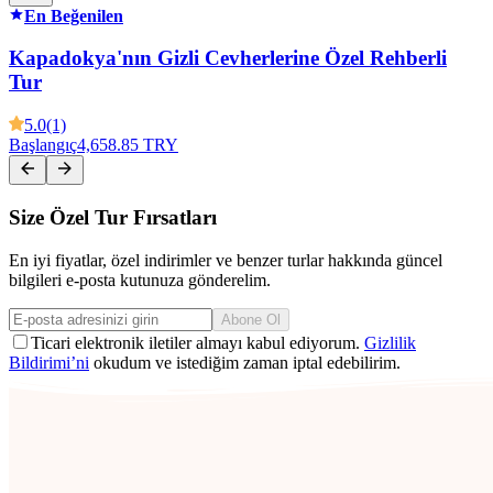
En Beğenilen
Kapadokya'nın Gizli Cevherlerine Özel Rehberli
Tur
5.0
(1)
Başlangıç
4,658.85 TRY
Size Özel Tur Fırsatları
En iyi fiyatlar, özel indirimler ve benzer turlar hakkında güncel
bilgileri e-posta kutunuza gönderelim.
Abone Ol
Ticari elektronik iletiler almayı kabul ediyorum.
Gizlilik
Bildirimi’ni
okudum ve istediğim zaman iptal edebilirim.