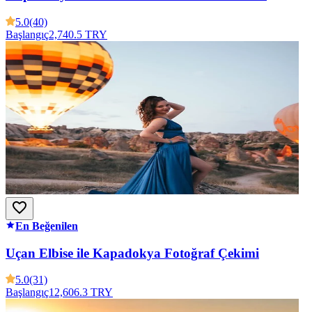
5.0
(40)
Başlangıç
2,740.5 TRY
En Beğenilen
Uçan Elbise ile Kapadokya Fotoğraf Çekimi
5.0
(31)
Başlangıç
12,606.3 TRY