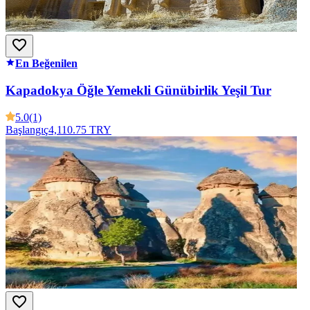
En Beğenilen
Kapadokya Öğle Yemekli Günübirlik Yeşil Tur
5.0
(1)
Başlangıç
4,110.75 TRY