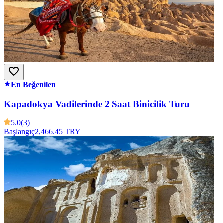
En Beğenilen
Kapadokya Vadilerinde 2 Saat Binicilik Turu
5.0
(3)
Başlangıç
2,466.45 TRY