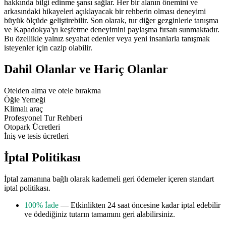
hakkında bilgi edinme şansı sağlar. Her bir alanın önemini ve
arkasındaki hikayeleri açıklayacak bir rehberin olması deneyimi
büyük ölçüde geliştirebilir. Son olarak, tur diğer gezginlerle tanışma
ve Kapadokya'yı keşfetme deneyimini paylaşma fırsatı sunmaktadır.
Bu özellikle yalnız seyahat edenler veya yeni insanlarla tanışmak
isteyenler için cazip olabilir.
Dahil Olanlar ve Hariç Olanlar
Otelden alma ve otele bırakma
Öğle Yemeği
Klimalı araç
Profesyonel Tur Rehberi
Otopark Ücretleri
İniş ve tesis ücretleri
İptal Politikası
İptal zamanına bağlı olarak kademeli geri ödemeler içeren standart
iptal politikası.
100% İade
— Etkinlikten 24 saat öncesine kadar iptal edebilir
ve ödediğiniz tutarın tamamını geri alabilirsiniz.