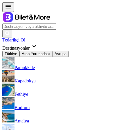
Tedarikçi Ol
Destinasyonlar
Türkiye
Arap Yarımadası
Avrupa
Pamukkale
Kapadokya
Fethiye
Bodrum
Antalya