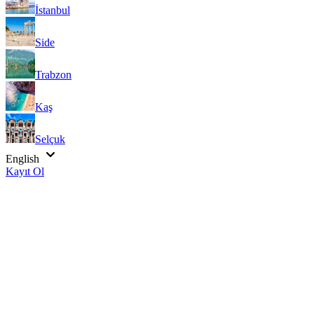
İstanbul
Side
Trabzon
Kaş
Selçuk
English
Kayıt Ol