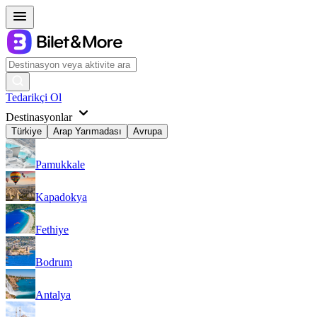
Tedarikçi Ol
Destinasyonlar
Türkiye
Arap Yarımadası
Avrupa
Pamukkale
Kapadokya
Fethiye
Bodrum
Antalya