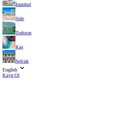
İstanbul
Side
Trabzon
Kaş
Selçuk
English
Kayıt Ol