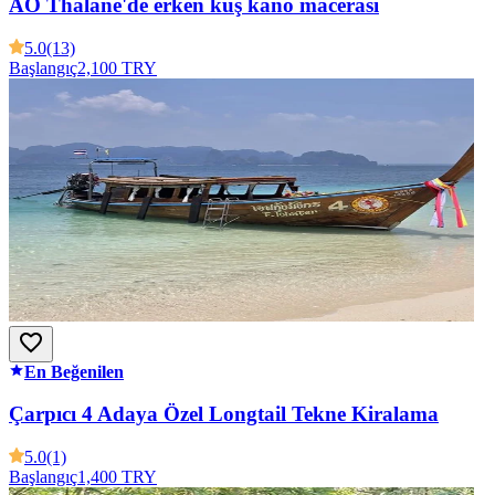
AO Thalane'de erken kuş kano macerası
5.0
(13)
Başlangıç
2,100 TRY
En Beğenilen
Çarpıcı 4 Adaya Özel Longtail Tekne Kiralama
5.0
(1)
Başlangıç
1,400 TRY