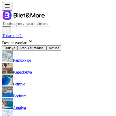
Tedarikçi Ol
Destinasyonlar
Türkiye
Arap Yarımadası
Avrupa
Pamukkale
Kapadokya
Fethiye
Bodrum
Antalya