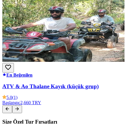
En Beğenilen
ATV & Ao Thalane Kayık (küçük grup)
5.0
(1)
Başlangıç
2,660 TRY
Size Özel Tur Fırsatları