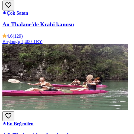
Çok Satan
Ao Thalane'de Krabi kanosu
4.6
(129)
Başlangıç
1,400 TRY
En Beğenilen