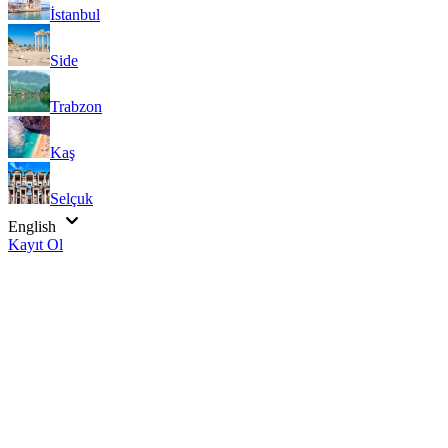
İstanbul
Side
Trabzon
Kaş
Selçuk
English
Kayıt Ol