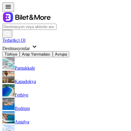
Tedarikçi Ol
Destinasyonlar
Türkiye
Arap Yarımadası
Avrupa
Pamukkale
Kapadokya
Fethiye
Bodrum
Antalya