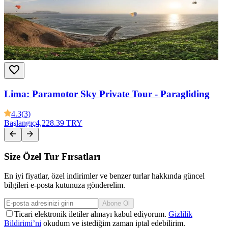
Lima: Paramotor Sky Private Tour - Paragliding
4.3
(3)
Başlangıç
4,228.39 TRY
Size Özel Tur Fırsatları
En iyi fiyatlar, özel indirimler ve benzer turlar hakkında güncel
bilgileri e-posta kutunuza gönderelim.
Abone Ol
Ticari elektronik iletiler almayı kabul ediyorum.
Gizlilik
Bildirimi’ni
okudum ve istediğim zaman iptal edebilirim.