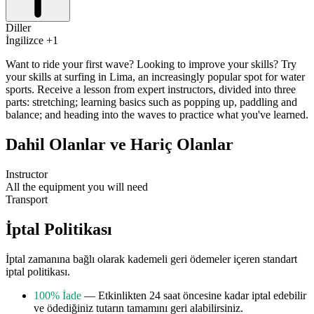
Diller
İngilizce +1
Want to ride your first wave? Looking to improve your skills? Try
your skills at surfing in Lima, an increasingly popular spot for water
sports. Receive a lesson from expert instructors, divided into three
parts: stretching; learning basics such as popping up, paddling and
balance; and heading into the waves to practice what you've learned.
Dahil Olanlar ve Hariç Olanlar
Instructor
All the equipment you will need
Transport
İptal Politikası
İptal zamanına bağlı olarak kademeli geri ödemeler içeren standart
iptal politikası.
100% İade
— Etkinlikten 24 saat öncesine kadar iptal edebilir
ve ödediğiniz tutarın tamamını geri alabilirsiniz.