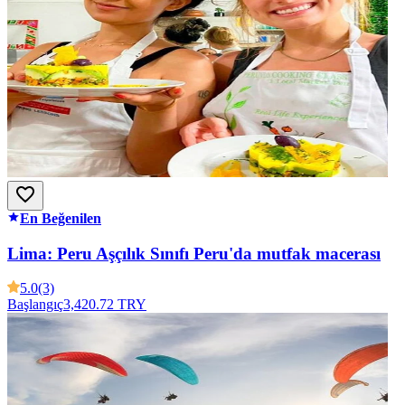
En Beğenilen
Lima: Peru Aşçılık Sınıfı Peru'da mutfak macerası
5.0
(3)
Başlangıç
3,420.72 TRY