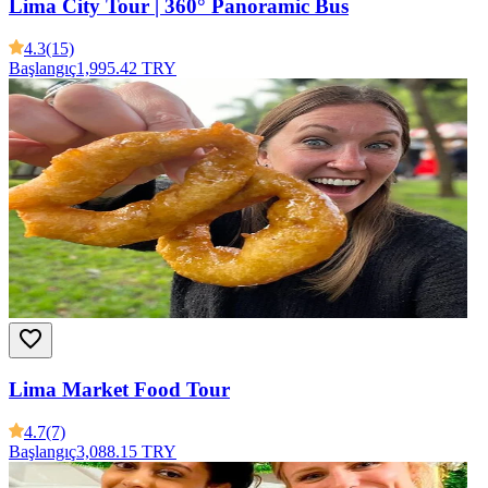
Lima City Tour | 360° Panoramic Bus
4.3
(15)
Başlangıç
1,995.42 TRY
Lima Market Food Tour
4.7
(7)
Başlangıç
3,088.15 TRY