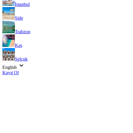
İstanbul
Side
Trabzon
Kaş
Selçuk
English
Kayıt Ol