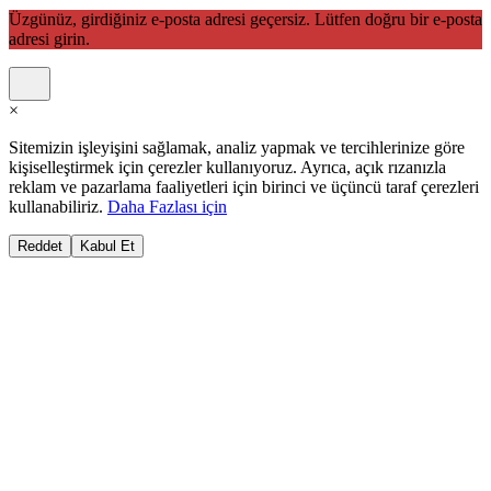
Üzgünüz, girdiğiniz e-posta adresi geçersiz. Lütfen doğru bir e-posta
adresi girin.
×
Sitemizin işleyişini sağlamak, analiz yapmak ve tercihlerinize göre
kişiselleştirmek için çerezler kullanıyoruz. Ayrıca, açık rızanızla
reklam ve pazarlama faaliyetleri için birinci ve üçüncü taraf çerezleri
kullanabiliriz.
Daha Fazlası için
Reddet
Kabul Et