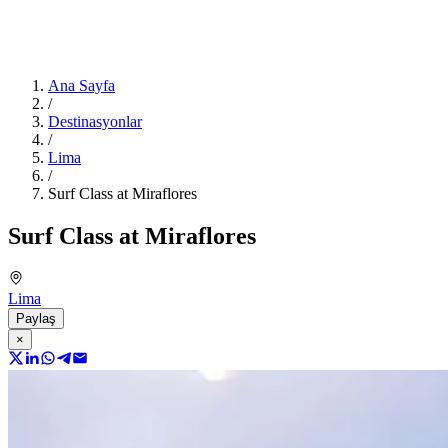
Ana Sayfa
/
Destinasyonlar
/
Lima
/
Surf Class at Miraflores
Surf Class at Miraflores
Lima
Paylaş
×