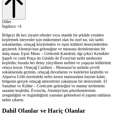
Diller
İngilizce +4
Bölgeyi ilk kez ziyaret edenler veya otantik bir şekilde yeniden
keşfetmek isteyenler için mükemmel olan bu özel tur, sizi tarihi
sokaklardan, ortaçağ köylerinden ve eşsiz kültürel deneyimlerden
geçirerek Alentejo'nun geleneğine ve mirasına derinlemesine bir
dalış sunar. Eşsiz Miras – Görkemli Katedrali, ilgi çekici Kemikler
Şapeli ve canlı Praça do Giraldo ile Évora'nın tarihi merkezini
keşfedin; burada her detay yüzyılların tarihini ve yaşayan kültürünü
ortaya koyar. Ortaçağ Cazibesi – Monsaraz'ın surlarla çevrili
sokaklarında gezinin, ortaçağ duvarlarını ve kulelerini keşfedin ve
Alqueva Gölü üzerindeki nefes kesen manzaralara hayran kalın;
bölgenin gerçek ortaçağ atmosferini yakalayan bir deneyimde. El
Sanatları ve Kültür – Corticarte geleneğini ve mantar üretiminin
sanatını keşfedin. Évora'da, Alentejo'nun şekerlemelerinin
zenginliğini ve özgünlüğünü yansıtan geleneksel el yapımı tatlıların
tadını çıkarın.
Dahil Olanlar ve Hariç Olanlar