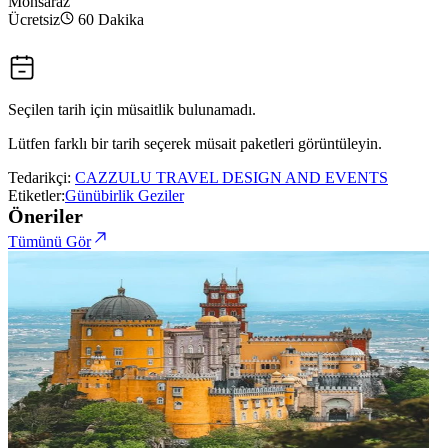
Monsaraz
Ücretsiz
60 Dakika
Seçilen tarih için müsaitlik bulunamadı.
Lütfen farklı bir tarih seçerek müsait paketleri görüntüleyin.
Tedarikçi:
CAZZULU TRAVEL DESIGN AND EVENTS
Etiketler:
Günübirlik Geziler
Öneriler
Tümünü Gör