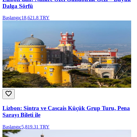
Dalga Sörfü
Başlangıç
18,621.8 TRY
Lizbon: Sintra ve Cascais Küçük Grup Turu, Pena
Sarayı Bileti ile
Başlangıç
5,819.31 TRY