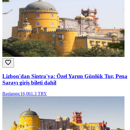
Lizbon'dan Sintra'ya: Özel Yarım Günlük Tur, Pena
Sarayı giriş bileti dahil
Başlangıç
16,061.3 TRY