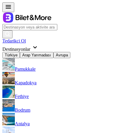
Tedarikçi Ol
Destinasyonlar
Türkiye
Arap Yarımadası
Avrupa
Pamukkale
Kapadokya
Fethiye
Bodrum
Antalya