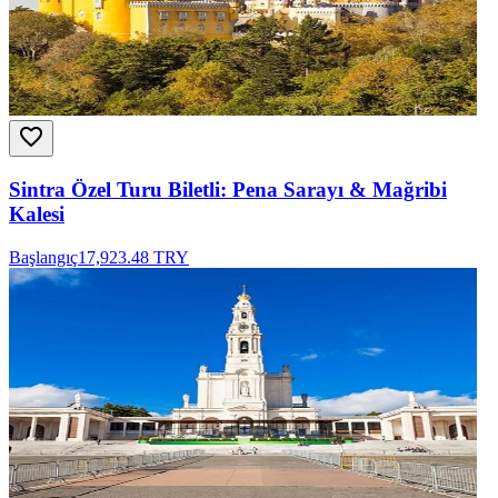
Sintra Özel Turu Biletli: Pena Sarayı & Mağribi
Kalesi
Başlangıç
17,923.48 TRY