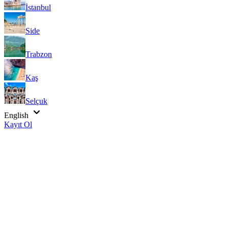
İstanbul
Side
Trabzon
Kaş
Selçuk
English
Kayıt Ol