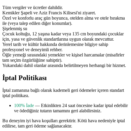
Tüm vergiler ve ücretler dahildir.
Kemikler Şapeli ve Aziz Francis Kilisesi'ni ziyaret.
Özel ve konforlu araç gün boyunca, otelden alma ve otele bırakma
ile (veya talep edilen diğer konumlar).
Şişelenmiş su
Çocuk koltuğu, 12 yaşına kadar veya 135 cm boyundaki çocuklar
için, yasa ve güvenlik standartlarına uygun olarak mevcuttur.
Yerel tarih ve kültür hakkında derinlemesine bilgiye sahip
profesyonel ve deneyimli rehber.
Öğle yemeği sırasındaki yemekler ve kişisel harcamalar (misafirler
tam seçim özgürlüğüne sahiptir).
Yukarıdaki dahil olanlar arasında belirtilmeyen herhangi bir hizmet.
İptal Politikası
İptal zamanına bağlı olarak kademeli geri ödemeler içeren standart
iptal politikası.
100% İade
— Etkinlikten 24 saat öncesine kadar iptal edebilir
ve ödediğiniz tutarın tamamını geri alabilirsiniz.
Bu deneyim iyi hava koşulları gerektirir. Kötü hava nedeniyle iptal
edilirse, tam geri ödeme sağlanacaktır.