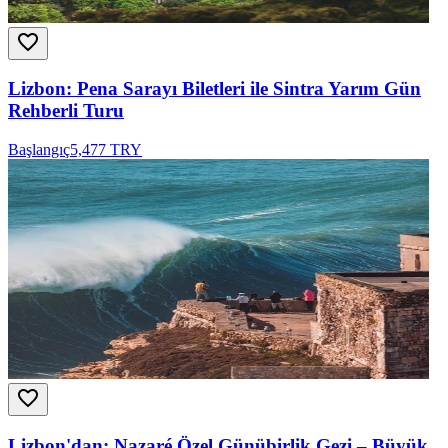
Lizbon: Pena Sarayı Biletleri ile Sintra Yarım Gün
Rehberli Turu
Başlangıç
5,477 TRY
Lizbon'dan: Nazaré Özel Günübirlik Gezi – Büyük