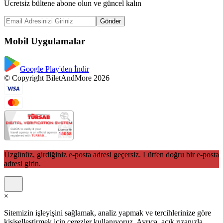
Ücretsiz bültene abone olun ve güncel kalın
Gönder
Mobil Uygulamalar
Google Play'den İndir
© Copyright BiletAndMore 2026
Üzgünüz, girdiğiniz e-posta adresi geçersiz. Lütfen doğru bir e-posta
adresi girin.
×
Sitemizin işleyişini sağlamak, analiz yapmak ve tercihlerinize göre
kişiselleştirmek için çerezler kullanıyoruz. Ayrıca, açık rızanızla