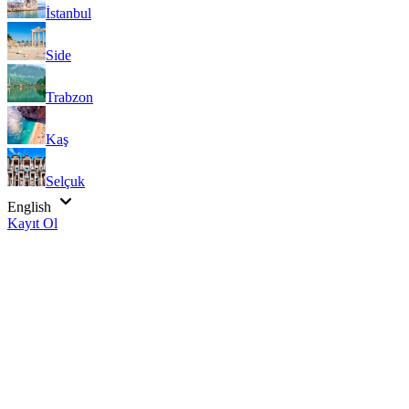
İstanbul
Side
Trabzon
Kaş
Selçuk
English
Kayıt Ol