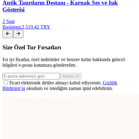
Antik Tanrıların Destanı - Karnak Ses ve Işık
Gösterisi
2 Saat
Başlangıç
2,519.42 TRY
Size Özel Tur Fırsatları
En iyi fiyatlar, özel indirimler ve benzer turlar hakkında güncel
bilgileri e-posta kutunuza gönderelim.
Abone Ol
Ticari elektronik iletiler almayı kabul ediyorum.
Gizlilik
Bildirimi’ni
okudum ve istediğim zaman iptal edebilirim.