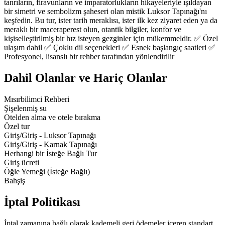
tanrıların, firavunların ve imparatorlukların hikayeleriyle ışıldayan
bir simetri ve sembolizm şaheseri olan mistik Luksor Tapınağı'nı
keşfedin. Bu tur, ister tarih meraklısı, ister ilk kez ziyaret eden ya da
meraklı bir maceraperest olun, otantik bilgiler, konfor ve
kişiselleştirilmiş bir hız isteyen gezginler için mükemmeldir. ✅ Özel
ulaşım dahil ✅ Çoklu dil seçenekleri ✅ Esnek başlangıç saatleri ✅
Profesyonel, lisanslı bir rehber tarafından yönlendirilir
Dahil Olanlar ve Hariç Olanlar
Mısırbilimci Rehberi
Şişelenmiş su
Otelden alma ve otele bırakma
Özel tur
Giriş/Giriş - Luksor Tapınağı
Giriş/Giriş - Karnak Tapınağı
Herhangi bir İsteğe Bağlı Tur
Giriş ücreti
Öğle Yemeği (İsteğe Bağlı)
Bahşiş
İptal Politikası
İptal zamanına bağlı olarak kademeli geri ödemeler içeren standart