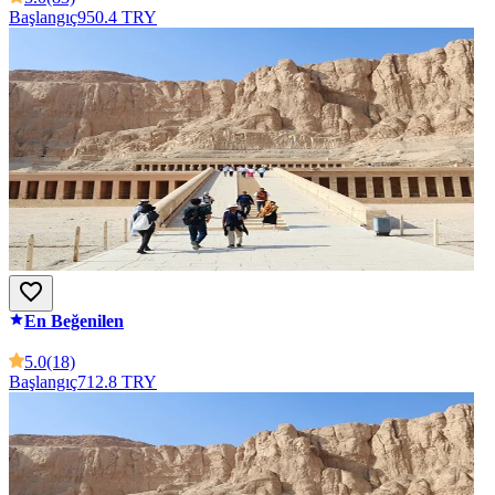
Başlangıç
950.4 TRY
En Beğenilen
5.0
(18)
Başlangıç
712.8 TRY