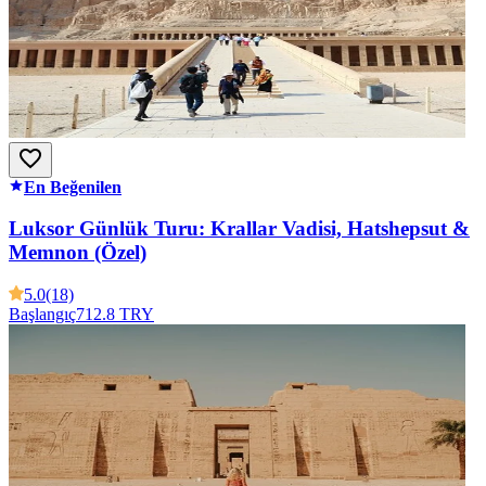
En Beğenilen
Luksor Günlük Turu: Krallar Vadisi, Hatshepsut &
Memnon (Özel)
5.0
(18)
Başlangıç
712.8 TRY