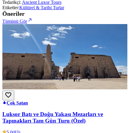
Tedarikçi:
Ancient Luxor Tours
Etiketler:
Kültürel & Tarihi Turlar
Öneriler
Tümünü Gör
Çok Satan
Luksor Batı ve Doğu Yakası Mezarları ve
Tapınakları Tam Gün Turu (Özel)
5.0
(83)