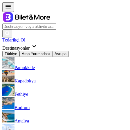
Tedarikçi Ol
Destinasyonlar
Türkiye
Arap Yarımadası
Avrupa
Pamukkale
Kapadokya
Fethiye
Bodrum
Antalya