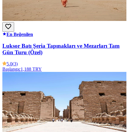
En Beğenilen
Luksor Batı Şeria Tapınakları ve Mezarları Tam
Gün Turu (Özel)
5.0
(3)
Başlangıç
1,188 TRY