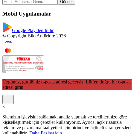
Gönder
Mobil Uygulamalar
Google Play'den İndir
© Copyright BiletAndMore 2026
Üzgünüz, girdiğiniz e-posta adresi geçersiz. Lütfen doğru bir e-posta
adresi girin.
×
Sitemizin işleyişini sağlamak, analiz yapmak ve tercihlerinize göre
kişiselleştirmek için çerezler kullanıyoruz. Ayrıca, açık rızanızla
reklam ve pazarlama faaliyetleri için birinci ve üçüncü taraf çerezleri
kullanabiliriz.
Daha Fazlası için