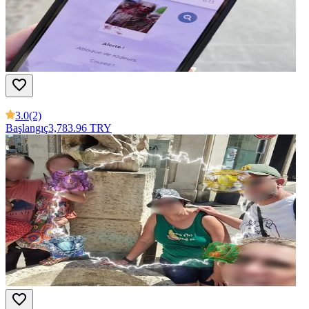
3.0
(2)
Başlangıç
3,783.96 TRY