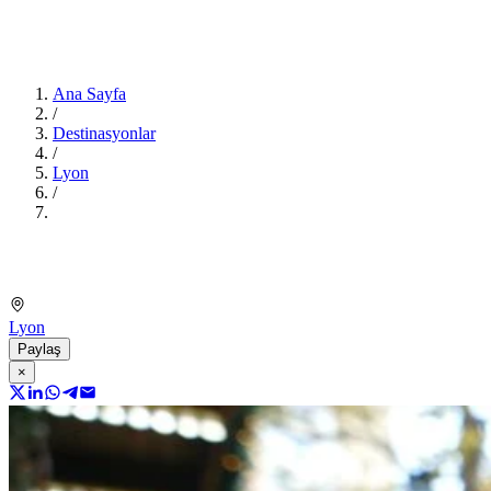
Ana Sayfa
/
Destinasyonlar
/
Lyon
/
Lyon
Paylaş
×