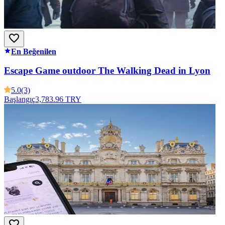
En Beğenilen
Escape Game outdoor The Walking Dead in Lyon
5.0
(3)
Başlangıç
3,783.96 TRY