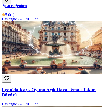
En Beğenilen
5.0
(1)
Başlangıç
3,783.96 TRY
Lyon'da Kaçış Oyunu Açık Hava Temalı Takım
Büyüsü
Başlangıç
3,783.96 TRY