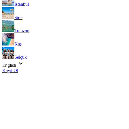
İstanbul
Side
Trabzon
Kaş
Selçuk
English
Kayıt Ol