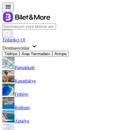
Tedarikçi Ol
Destinasyonlar
Türkiye
Arap Yarımadası
Avrupa
Pamukkale
Kapadokya
Fethiye
Bodrum
Antalya