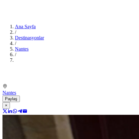
Ana Sayfa
/
Destinasyonlar
/
Nantes
/
Nantes
Paylaş
×