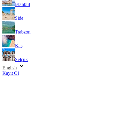
İstanbul
Side
Trabzon
Kaş
Selçuk
English
Kayıt Ol