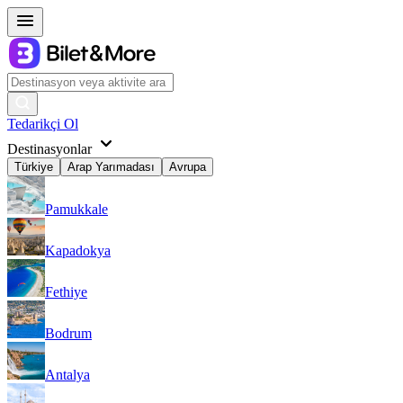
Tedarikçi Ol
Destinasyonlar
Türkiye
Arap Yarımadası
Avrupa
Pamukkale
Kapadokya
Fethiye
Bodrum
Antalya