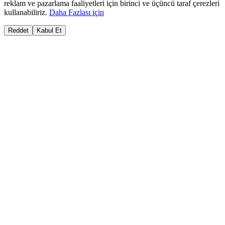
reklam ve pazarlama faaliyetleri için birinci ve üçüncü taraf çerezleri
kullanabiliriz.
Daha Fazlası için
Reddet
Kabul Et