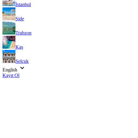
İstanbul
Side
Trabzon
Kaş
Selçuk
English
Kayıt Ol