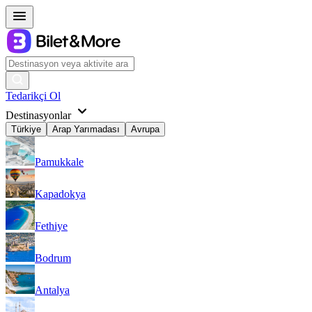
Tedarikçi Ol
Destinasyonlar
Türkiye
Arap Yarımadası
Avrupa
Pamukkale
Kapadokya
Fethiye
Bodrum
Antalya