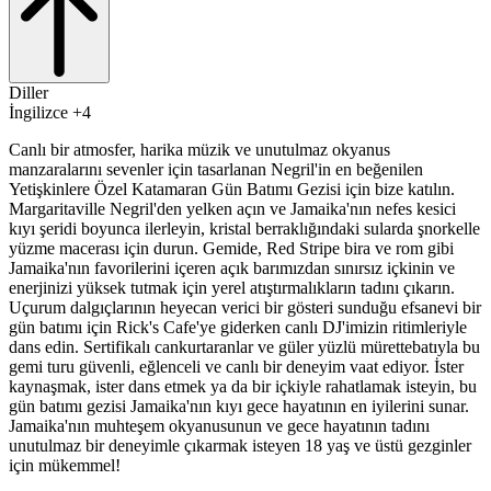
Diller
İngilizce +4
Canlı bir atmosfer, harika müzik ve unutulmaz okyanus
manzaralarını sevenler için tasarlanan Negril'in en beğenilen
Yetişkinlere Özel Katamaran Gün Batımı Gezisi için bize katılın.
Margaritaville Negril'den yelken açın ve Jamaika'nın nefes kesici
kıyı şeridi boyunca ilerleyin, kristal berraklığındaki sularda şnorkelle
yüzme macerası için durun. Gemide, Red Stripe bira ve rom gibi
Jamaika'nın favorilerini içeren açık barımızdan sınırsız içkinin ve
enerjinizi yüksek tutmak için yerel atıştırmalıkların tadını çıkarın.
Uçurum dalgıçlarının heyecan verici bir gösteri sunduğu efsanevi bir
gün batımı için Rick's Cafe'ye giderken canlı DJ'imizin ritimleriyle
dans edin. Sertifikalı cankurtaranlar ve güler yüzlü mürettebatıyla bu
gemi turu güvenli, eğlenceli ve canlı bir deneyim vaat ediyor. İster
kaynaşmak, ister dans etmek ya da bir içkiyle rahatlamak isteyin, bu
gün batımı gezisi Jamaika'nın kıyı gece hayatının en iyilerini sunar.
Jamaika'nın muhteşem okyanusunun ve gece hayatının tadını
unutulmaz bir deneyimle çıkarmak isteyen 18 yaş ve üstü gezginler
için mükemmel!